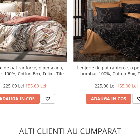
ie de pat ranforce, o persoana,
Lenjerie de pat ranforce, o p
 100%, Cotton Box, Felix - Tile
bumbac 100%, Cotton Box, 
Red
Copper
225,00 Lei
155,00 Lei
225,00 Lei
155,00 Lei
ADAUGA IN COS
ADAUGA IN COS
ALTI CLIENTI AU CUMPARAT