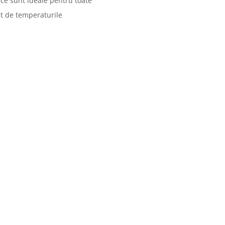
ce sunt ideale pentru toate
nt de temperaturile