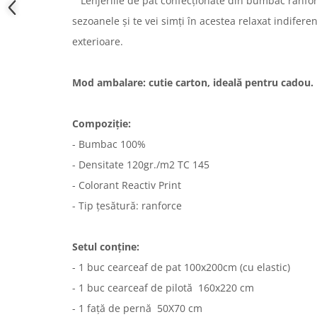
Lenjeriile de pat confecționate din bumbac ranfor
sezoanele și te vei simți în acestea relaxat indifere
exterioare.
Mod ambalare: cutie carton, ideală pentru cadou.
Compoziție:
- Bumbac 100%
- Densitate 120gr./m2 TC 145
- Colorant Reactiv Print
- Tip țesătură: ranforce
Setul conține:
- 1 buc cearceaf de pat 100x200cm (cu elastic)
- 1 buc cearceaf de pilotă 160x220 cm
- 1 față de pernă 50X70 cm