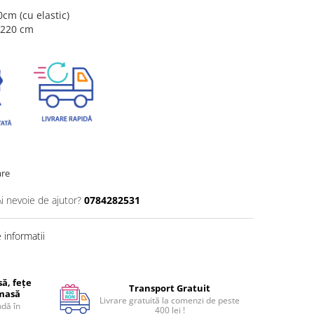
cm (cu elastic)
x220 cm
are
Ai nevoie de ajutor?
0784282531
informatii
ă, fețe
Transport Gratuit
 masă
Livrare gratuită la comenzi de peste
dă în
400 lei !