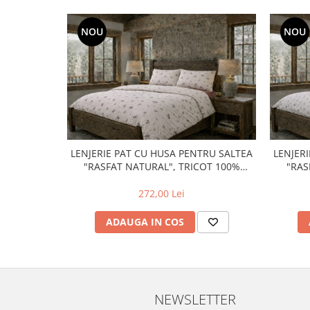
NOU
NOU
LENJERIE PAT CU HUSA PENTRU SALTEA
LENJER
"RASFAT NATURAL", TRICOT 100%
"RAS
BUMBAC
272,00 Lei
ADAUGA IN COS
NEWSLETTER