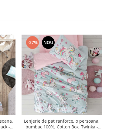
-37%
NOU
-37%
N
rsoana,
Lenjerie de pat ranforce, o persoana,
Lenjerie de 
ack -
bumbac 100%, Cotton Box, Twinka -
bumbac 100
Pink