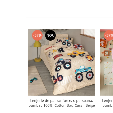
-37%
NOU
-37
Lenjerie de pat ranforce, o persoana,
Lenjer
bumbac 100%, Cotton Box, Cars - Beige
bumba