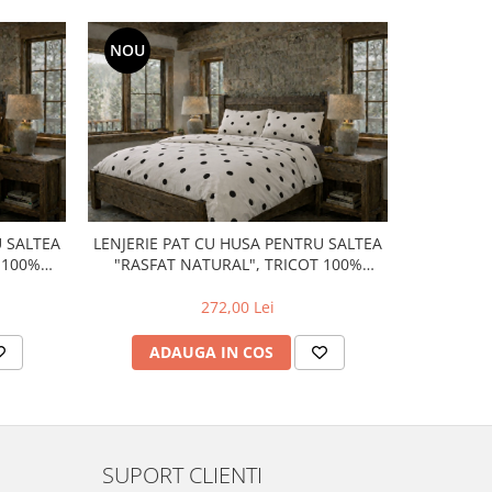
NOU
NOU
U SALTEA
LENJERIE PAT CU HUSA PENTRU SALTEA
LENJERIE 
 100%
"RASFAT NATURAL", TRICOT 100%
"RASFA
BUMBAC
272,00 Lei
ADAUGA IN COS
AD
SUPORT CLIENTI