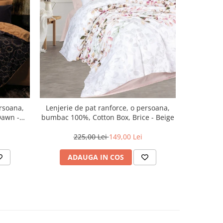
-34%
ersoana,
Lenjerie de pat ranforce, o persoana,
Lenjerie 
Dawn -
bumbac 100%, Cotton Box, Brice - Beige
bumbac 10
225,00 Lei
149,00 Lei
2
ADAUGA IN COS
AD