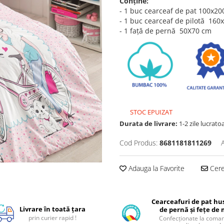
Con
ț
ine:
- 1 buc cearceaf de pat 100x200
- 1 buc cearceaf de pilotă 160
- 1 față de pernă 50X70 cm
STOC EPUIZAT
Durata de livrare:
1-2 zile lucrato
Cod Produs:
8681181811269
Adauga la Favorite
Cere 
Cearceafuri de pat hus
Livrare în toată țara
de pernă și fețe de
prin curier rapid !
Confecționate la coman