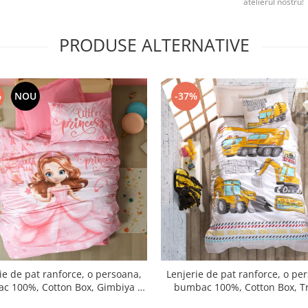
atelierul nostru!
PRODUSE ALTERNATIVE
%
NOU
-37%
ie de pat ranforce, o persoana,
Lenjerie de pat ranforce, o pe
c 100%, Cotton Box, Gimbiya -
bumbac 100%, Cotton Box, Tr
Pink
Turquoise