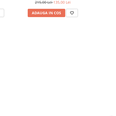
215,00 Lei
135,00 Lei
215,
ADAUGA IN COS
ADAU