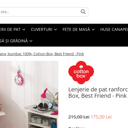
ERII DE PAT
CUVERTURI
FEȚE DE MASĂ
HUSE CANAPE
SĂ ȘI GRĂDINĂ
oana, bumbac 100%, Cotton Box, Best Friend - Pink
Lenjerie de pat ranfo
Box, Best Friend - Pink
215,00 Lei
175,00 Lei