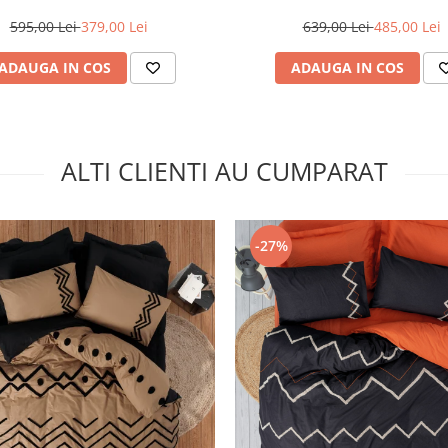
- Anthracite
595,00 Lei
379,00 Lei
639,00 Lei
485,00 Lei
ADAUGA IN COS
ADAUGA IN COS
ALTI CLIENTI AU CUMPARAT
-27%