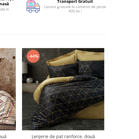
Transport Gratuit
 masă
Livrare gratuită la comenzi de peste
dă în
400 lei !
-44%
-40%
N
două
Lenjerie de pat ranforce, două
Lenjerie 