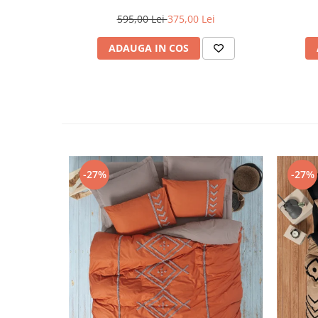
Genny - White
595,00 Lei
375,00 Lei
ADAUGA IN COS
-27%
-27%