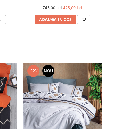
745,00 Lei
425,00 Lei
6
ADAUGA IN COS
AD
-22%
NOU