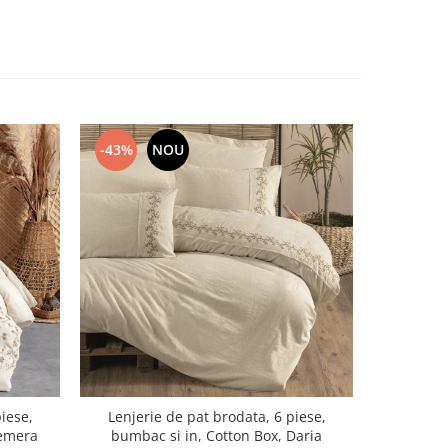
-43%
NOU
-35%
iese,
Lenjerie de pat brodata, 6 piese,
Lenjerie d
Hemera
bumbac si in, Cotton Box, Daria
6 piese