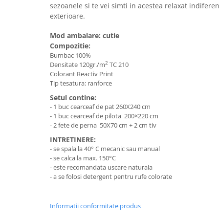
sezoanele si te vei simti in acestea relaxat indifere
exterioare.
Mod ambalare: cutie
Compozitie:
Bumbac 100%
2
Densitate 120gr./m
TC 210
Colorant Reactiv Print
Tip tesatura: ranforce
Setul contine:
- 1 buc cearceaf de pat 260X240 cm
- 1 buc cearceaf de pilota 200×220 cm
- 2 fete de perna 50X70 cm + 2 cm tiv
INTRETINERE:
- se spala la 40° C mecanic sau manual
- se calca la max. 150°C
- este recomandata uscare naturala
- a se folosi detergent pentru rufe colorate
Informatii conformitate produs