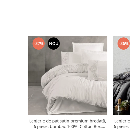
-37%
NOU
-36%
Lenjerie de pat satin premium brodată,
Lenjeri
6 piese, bumbac 100%, Cotton Box,
6 piese