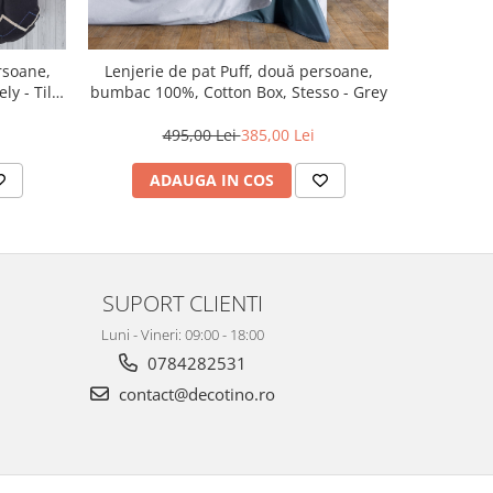
rsoane,
Lenjerie de pat Puff, două persoane,
Lenjeri
y - Tile
bumbac 100%, Cotton Box, Stesso - Grey
495,00 Lei
385,00 Lei
ADAUGA IN COS
AD
SUPORT CLIENTI
Luni - Vineri: 09:00 - 18:00
0784282531
contact@decotino.ro