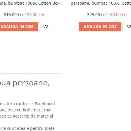
ane, bumbac 100%, Cotton Box,
persoane, bumbac 100%, Cotto
Yadawa - Mustard
Felix - Tile Red
315,00 Lei
189,00 Lei
325,00 Lei
189,00 Lei
ADAUGA IN COS
ADAUGA IN COS
doua persoane,
tesatura ranforce. Bumbacul
ac, insa cu firele mult mai
ace ca acest tip de material
ce sunt ideale pentru toate