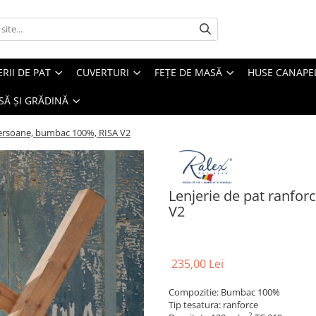
ERII DE PAT
CUVERTURI
FEȚE DE MASĂ
HUSE CANAPE
SĂ ȘI GRĂDINĂ
persoane, bumbac 100%, RISA V2
Lenjerie de pat ranfo
V2
235,00 Lei
Compozitie: Bumbac 100%
Tip tesatura: ranforce
2