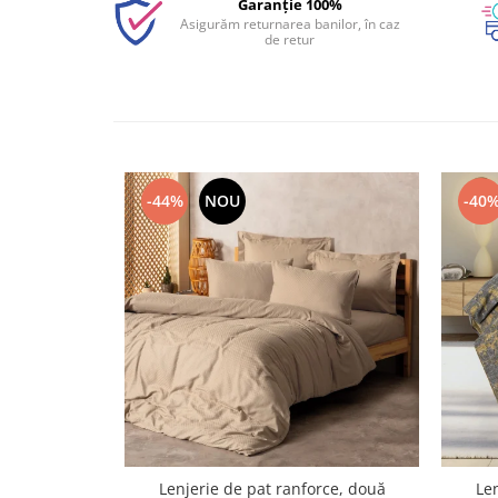
Garanție 100%
Asigurăm returnarea banilor, în caz
de retur
-44%
NOU
-40
Lenjerie de pat ranforce, două
Len