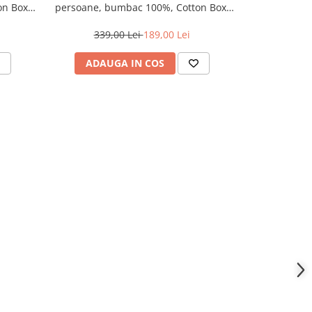
n Box,
persoane, bumbac 100%, Cotton Box,
persoane, b
Veta - Gold
339,00 Lei
189,00 Lei
315,
ADAUGA IN COS
ADAU