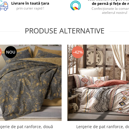
Livrare în toată țara
de pernă și fețe de
prin curier rapid !
Confecționate la coman
atelierul nostru!
PRODUSE ALTERNATIVE
%
NOU
-42%
jerie de pat ranforce, două
Lenjerie de pat ranforce, 