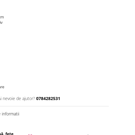
 cm
iv
are
Ai nevoie de ajutor?
0784282531
informatii
ă, fețe