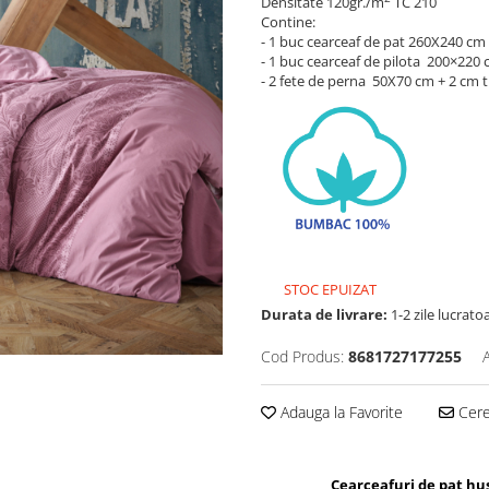
Densitate 120gr./m
TC 210
Contine:
- 1 buc cearceaf de pat 260X240 cm
- 1 buc cearceaf de pilota 200×220
- 2 fete de perna 50X70 cm + 2 cm t
STOC EPUIZAT
Durata de livrare:
1-2 zile lucrato
Cod Produs:
8681727177255
Adauga la Favorite
Cere 
Cearceafuri de pat hus