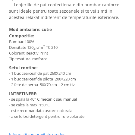
Lenjeriile de pat confectionate din bumbac ranforce
sunt ideale pentru toate sezoanele si te vei simti in
acestea relaxat indiferent de temperaturile exterioare.
Mod ambalare: cutie
Compozitie:
Bumbac 100%
2
Densitate 120gr./m
TC 210
Colorant Reactiv Print
Tip tesatura: ranforce
Setul contine:
- 1 buc cearceaf de pat 260X240 cm
- 1 buc cearceaf de pilota 200×220 cm
- 2 fete de perna 50X70 cm + 2 cm tiv
INTRETINERE:
- se spala la 40° C mecanic sau manual
- se calca la max. 150°C
- este recomandata uscare naturala
- a se folosi detergent pentru rufe colorate
Informatii conformitate produs