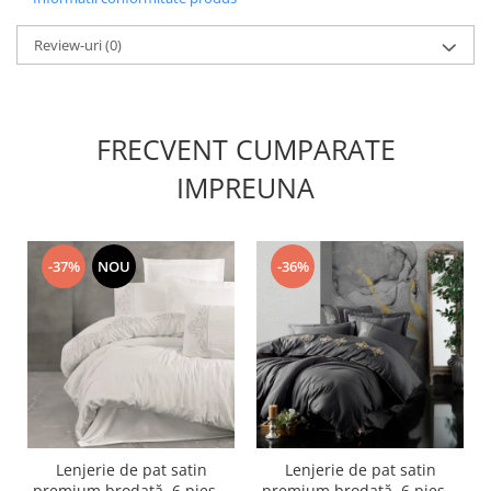
Review-uri
(0)
FRECVENT CUMPARATE
IMPREUNA
-37%
NOU
-36%
Lenjerie de pat satin
Lenjerie de pat satin
premium brodată, 6 piese,
premium brodată, 6 piese,