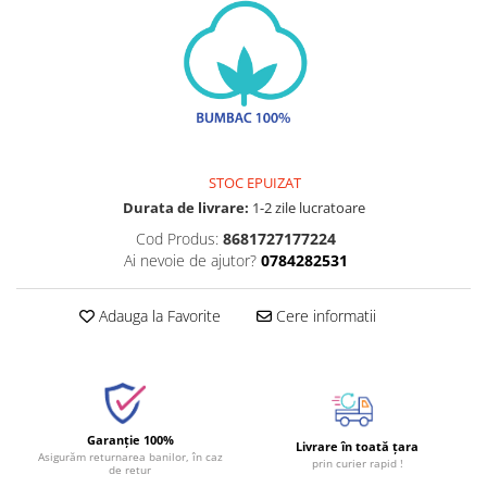
STOC EPUIZAT
Durata de livrare:
1-2 zile lucratoare
Cod Produs:
8681727177224
Ai nevoie de ajutor?
0784282531
Adauga la Favorite
Cere informatii
Garanție 100%
Livrare în toată țara
Asigurăm returnarea banilor, în caz
prin curier rapid !
de retur