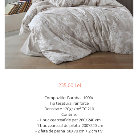
Metraje draperii
Lenjerii de pat policoton
Metraje fețe de masă
Lenjerii de pat finet 6 piese
Metraje impermeabile
Lenjerii de pat percale - bumbac
100%
Metraje simple
Metraje Sărbători/Iarnă
Lenjerii de pat albe
Muselină
Lenjerii de pat bumbac imprimat
digital
Nanghin
Lenjerii de pat creponate -
bumbac 100%
LENJERII DE PAT POLICOTON
235,00 Lei
Seturi de pat
Compozitie: Bumbac 100%
Tip tesatura: ranforce
2
Densitate 120gr./m
TC 210
Contine:
- 1 buc cearceaf de pat 260X240 cm
- 1 buc cearceaf de pilota 200×220 cm
- 2 fete de perna 50X70 cm + 2 cm tiv