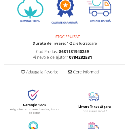
STOC EPUIZAT
Durata de livrare:
1-2 zile lucratoare
Cod Produs:
8681181940259
Ai nevoie de ajutor?
0784282531
Adauga la Favorite
Cere informatii
Garanție 100%
Livrare în toată țara
Asigurăm returnarea banilor, în caz
prin curier rapid !
de retur