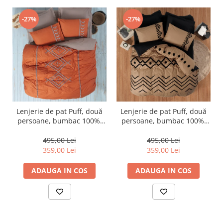
-27%
-27%
Lenjerie de pat Puff, două
Lenjerie de pat Puff, două
persoane, bumbac 100%,
persoane, bumbac 100%,
Cotton Box, Liya - Tile Red
Cotton Box, Elio - Copper
495,00 Lei
495,00 Lei
359,00 Lei
359,00 Lei
ADAUGA IN COS
ADAUGA IN COS