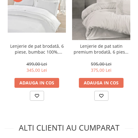
Lenjerie de pat brodată, 6
Lenjerie de pat satin
piese, bumbac 100%,
premium brodată, 6 piese,
Cotton Box, Guher
bumbac 100%, Cotton Box,
Genny - White
499,00 Lei
595,00 Lei
345,00 Lei
375,00 Lei
ADAUGA IN COS
ADAUGA IN COS
ALTI CLIENTI AU CUMPARAT