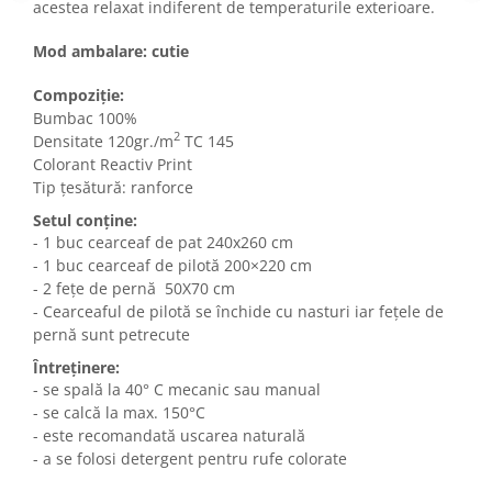
acestea relaxat indiferent de temperaturile exterioare.
Mod ambalare: cutie
Compoziție:
Bumbac 100%
2
Densitate 120gr./m
TC 145
Colorant Reactiv Print
Tip țesătură: ranforce
Setul conține:
- 1 buc cearceaf de pat 240x260 cm
- 1 buc cearceaf de pilotă 200×220 cm
- 2 fețe de pernă 50X70 cm
- Cearceaful de pilotă se închide cu nasturi iar fețele de
pernă sunt petrecute
Întreținere:
- se spală la 40° C mecanic sau manual
- se calcă la max. 150°C
- este recomandată uscarea naturală
- a se folosi detergent pentru rufe colorate