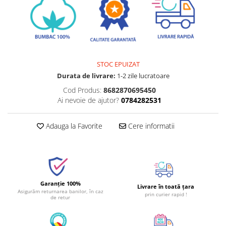
STOC EPUIZAT
Durata de livrare:
1-2 zile lucratoare
Cod Produs:
8682870695450
Ai nevoie de ajutor?
0784282531
Adauga la Favorite
Cere informatii
Garanție 100%
Livrare în toată țara
Asigurăm returnarea banilor, în caz
prin curier rapid !
de retur