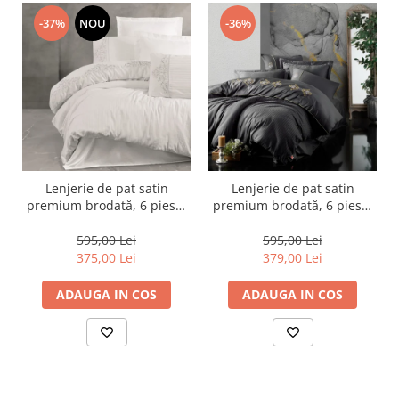
-37%
NOU
-36%
Lenjerie de pat satin
Lenjerie de pat satin
premium brodată, 6 piese,
premium brodată, 6 piese,
bumbac 100%, Cotton Box,
bumbac 100%, Cotton Box,
Genny - White
King - Anthracite
595,00 Lei
595,00 Lei
375,00 Lei
379,00 Lei
ADAUGA IN COS
ADAUGA IN COS