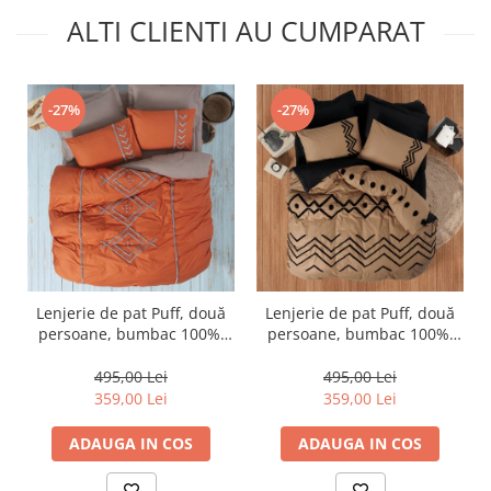
ALTI CLIENTI AU CUMPARAT
-27%
-27%
Lenjerie de pat Puff, două
Lenjerie de pat Puff, două
persoane, bumbac 100%,
persoane, bumbac 100%,
Cotton Box, Liya - Tile Red
Cotton Box, Elio - Copper
495,00 Lei
495,00 Lei
359,00 Lei
359,00 Lei
ADAUGA IN COS
ADAUGA IN COS