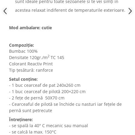
sunt ideale pentru toate sezoanele si te vei simți in
acestea relaxat indiferent de temperaturile exterioare.
Mod ambalare: cutie
Compoziție:
Bumbac 100%
2
Densitate 120gr./m
TC 145
Colorant Reactiv Print
Tip țesătură: ranforce
Setul conține:
- 1 buc cearceaf de pat 240x260 cm
- 1 buc cearceaf de pilotă 200×220 cm
- 2 fețe de pernă 50X70 cm
- Cearceaful de pilotă se închide cu nasturi iar fețele de
pernă sunt petrecute
Întreținere:
- se spală la 40° C mecanic sau manual
- se calcă la max. 150°C