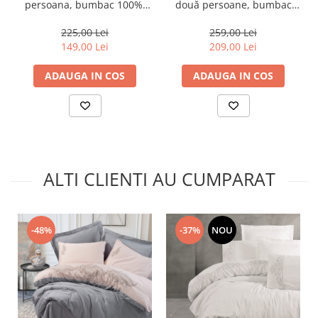
persoana, bumbac 100%,
două persoane, bumbac
Cotton Box, Plain - Mink,
100%, Cotton Box, Plain -
Cream
Black, Grey
225,00 Lei
259,00 Lei
149,00 Lei
209,00 Lei
ADAUGA IN COS
ADAUGA IN COS
ALTI CLIENTI AU CUMPARAT
-48%
-37%
NOU