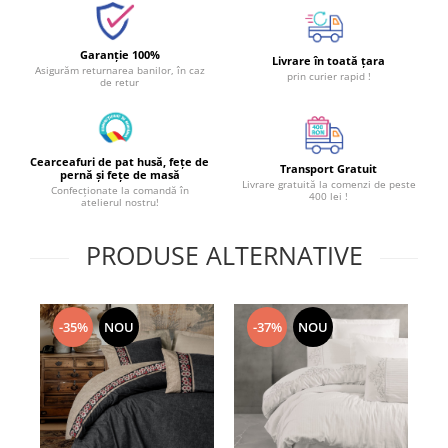
Garanție 100%
Livrare în toată țara
Asigurăm returnarea banilor, în caz
prin curier rapid !
de retur
Cearceafuri de pat husă, fețe de
Transport Gratuit
pernă și fețe de masă
Livrare gratuită la comenzi de peste
Confecționate la comandă în
400 lei !
atelierul nostru!
PRODUSE ALTERNATIVE
-35%
NOU
-37%
NOU