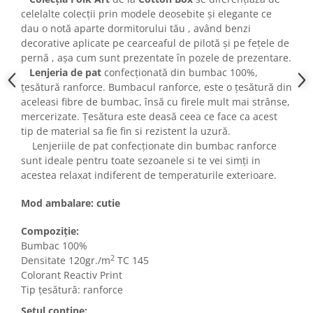
celelalte colecții prin modele deosebite și elegante ce
dau o notă aparte dormitorului tău , având benzi
decorative aplicate pe cearceaful de pilotă și pe fețele de
pernă , așa cum sunt prezentate în pozele de prezentare.
Lenjeria de pat
confecționată din bumbac 100%,
țesătură ranforce. Bumbacul ranforce, este o țesătură din
aceleasi fibre de bumbac, însă cu firele mult mai strânse,
mercerizate. Țesătura este deasă ceea ce face ca acest
tip de material sa fie fin si rezistent la uzură.
Lenjeriile de pat confecționate din bumbac ranforce
sunt ideale pentru toate sezoanele si te vei simți in
acestea relaxat indiferent de temperaturile exterioare.
Mod ambalare: cutie
Compoziție:
Bumbac 100%
2
Densitate 120gr./m
TC 145
Colorant Reactiv Print
Tip țesătură: ranforce
Setul conține: