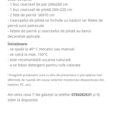
- 1 buc cearceaf de pat 240x260 cm
- 1 buc cearceaf de pilotă 200×220 cm
- 2 fețe de pernă 50X70 cm
- Cearceaful de pilotă se închide cu nasturi iar fețele de
pernă sunt petrecute
- Fețele de pernă și cearceaful de pilotă au benzi
decorative aplicate .
Întreținere:
- se spală la 40° C mecanic sau manual
- se calcă la max. 150°C
- este recomandată uscarea naturală
- a se folosi detergent pentru rufe colorate
! Imaginile produselor sunt cu titlu de prezentare si pot apărea mici
diferențe de nuanță din cauza setărilor monitorului dispozitivului dvs
(telefon, PC, etc)
Am omis ceva ?! Ne găsești la telefon
0784282531
și îți
stăm la dispoziție.