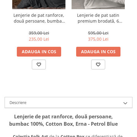
Lenjerie de pat ranforce,
Lenjerie de pat satin
două persoane, bumbac
premium brodată, 6
100%, Cotton Box, Folkart
piese, bumbac 100%,
- Yamka - Beige
Cotton Box, Genny -
359,00 Lei
595,00 Lei
White
235,00 Lei
375,00 Lei
ADAUGA IN COS
ADAUGA IN COS
Descriere
Lenjerie de pat ranforce, două persoane,
bumbac 100%, Cotton Box, Erna - Petrol Blue
Colecția Folk Art
de la
Cotton Box
se diferențiază de