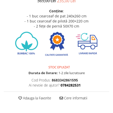
369,00 Lei
235,00 Lei
Conține
:
- 1 buc cearceaf de pat 240x260 cm
- 1 buc cearceaf de pilotă 200×220 cm
- 2 fețe
de pernă 50X70 cm
STOC EPUIZAT
Durata de livrare:
1-2 zile lucratoare
Cod Produs:
8683342861595
Ai nevoie de ajutor?
0784282531
Adauga la Favorite
Cere informatii