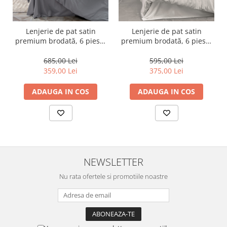
Lenjerie de pat satin
Lenjerie de pat satin
premium brodată, 6 piese,
premium brodată, 6 piese,
bumbac 100%, Cotton Box,
bumbac 100%, Cotton Box,
Sheen - Grey
Genny - White
685,00 Lei
595,00 Lei
359,00 Lei
375,00 Lei
ADAUGA IN COS
ADAUGA IN COS
NEWSLETTER
Nu rata ofertele si promotiile noastre