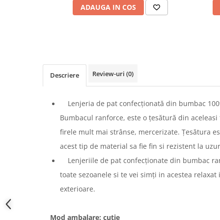
ADAUGA IN COS
Review-uri
(0)
Descriere
Lenjeria de pat confecționată din bumbac 100%
Bumbacul ranforce, este o țesătură din aceleasi
firele mult mai strânse, mercerizate. Țesătura e
acest tip de material sa fie fin si rezistent la uzu
Lenjeriile de pat confecționate din bumbac ran
toate sezoanele si te vei simți in acestea relaxat
exterioare.
Mod ambalare: cutie