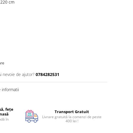
0×220 cm
are
Ai nevoie de ajutor?
0784282531
informatii
ă, fețe
Transport Gratuit
 masă
Livrare gratuită la comenzi de peste
dă în
400 lei !