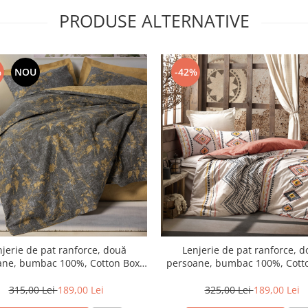
PRODUSE ALTERNATIVE
%
NOU
-42%
jerie de pat ranforce, două
Lenjerie de pat ranforce, 
ane, bumbac 100%, Cotton Box,
persoane, bumbac 100%, Cotto
Yadawa - Mustard
Felix - Tile Red
315,00 Lei
189,00 Lei
325,00 Lei
189,00 Lei