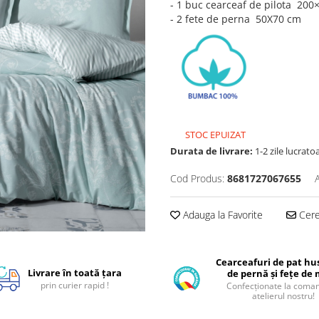
- 1 buc cearceaf de pilota 20
- 2 fete de perna 50X70 cm
STOC EPUIZAT
Durata de livrare:
1-2 zile lucrato
Cod Produs:
8681727067655
Adauga la Favorite
Cere 
Cearceafuri de pat hus
Livrare în toată țara
de pernă și fețe de
prin curier rapid !
Confecționate la coman
atelierul nostru!