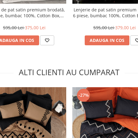
e de pat satin premium brodată,
Lenjerie de pat satin premium
se, bumbac 100%, Cotton Box,
6 piese, bumbac 100%, Cotton 
Genny - White
- Anthracite
595,00 Lei
375,00 Lei
595,00 Lei
379,00 Lei
ADAUGA IN COS
ADAUGA IN COS
ALTI CLIENTI AU CUMPARAT
-27%