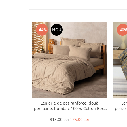
-44%
NOU
-40
Lenjerie de pat ranforce, două
Len
persoane, bumbac 100%, Cotton Box,
perso
Plaid - Bej
315,00 Lei
175,00 Lei