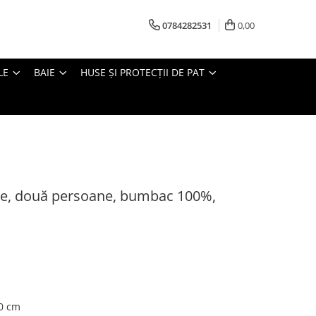
0784282531
0,00
LE
BAIE
HUSE ȘI PROTECȚII DE PAT
rce, două persoane, bumbac 100%,
40 cm