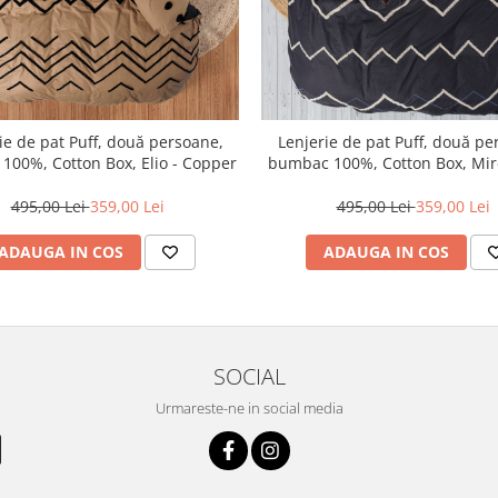
ie de pat Puff, două persoane,
Lenjerie de pat Puff, două pe
100%, Cotton Box, Elio - Copper
bumbac 100%, Cotton Box, Mirel
Red
495,00 Lei
359,00 Lei
495,00 Lei
359,00 Lei
ADAUGA IN COS
ADAUGA IN COS
SOCIAL
Urmareste-ne in social media