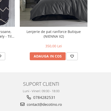
rsoane,
Lenjerie de pat ranforce Butique
Lenjerie
y - Tile
(NIENNA V2)
bumbac 100
350,00 Lei
4
ADAUGA IN COS
AD
SUPORT CLIENTI
Luni - Vineri: 09:00 - 18:00
0784282531
contact@decotino.ro