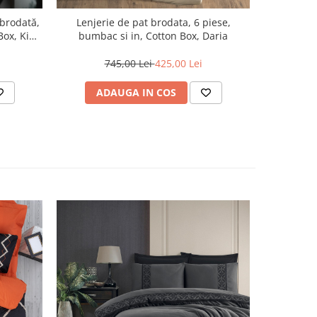
 brodată,
Lenjerie de pat brodata, 6 piese,
Lenjeri
Box, King
bumbac si in, Cotton Box, Daria
bumbac 
745,00 Lei
425,00 Lei
6
ADAUGA IN COS
AD
-22%