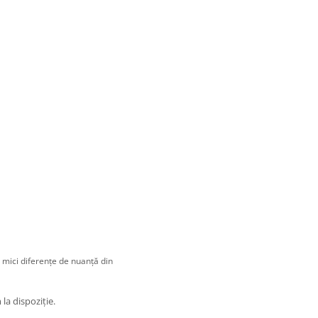
a mici diferențe de nuanță din
m la dispoziție.