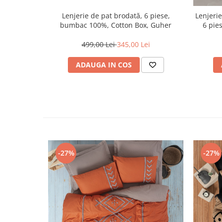
Lenjerie de pat brodată, 6 piese,
Lenjeri
bumbac 100%, Cotton Box, Guher
6 pie
499,00 Lei
345,00 Lei
ADAUGA IN COS
-27%
-27%