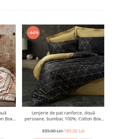
-44%
-40%
N
două
Lenjerie de pat ranforce, două
Lenjerie 
n Box,
persoane, bumbac 100%, Cotton Box,
persoane, b
Veta - Gold
339,00 Lei
189,00 Lei
315,