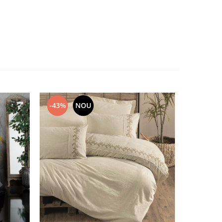
-43%
NOU
-24%