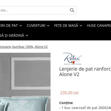
ERII DE PAT
CUVERTURI
FEȚE DE MASĂ
HUSE CANAPE
SĂ ȘI GRĂDINĂ
persoane, bumbac 100%, Alone V2
Lenjerie de pat ranfo
Alone V2
235,00 Lei
Conține
:
- 1 buc cearceaf de pat 260X2