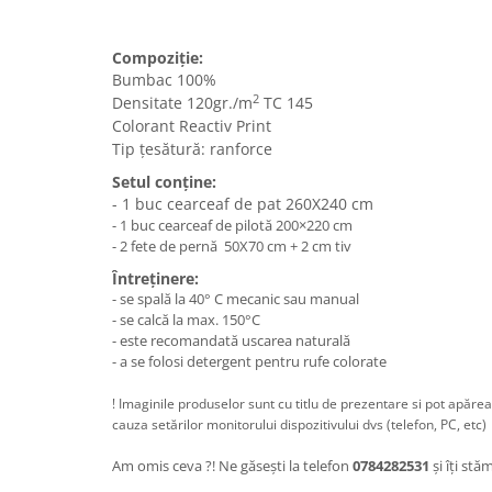
Compoziție:
Bumbac 100%
2
Densitate 120gr./m
TC 145
Colorant Reactiv Print
Tip țesătură: ranforce
Setul conține:
- 1 buc cearceaf de pat 260X240 cm
- 1 buc cearceaf de pilotă 200×220 cm
- 2 fete de pernă 50X70 cm + 2 cm tiv
Întreținere:
- se spală la 40° C mecanic sau manual
- se calcă la max. 150°C
- este recomandată uscarea naturală
- a se folosi detergent pentru rufe colorate
! Imaginile produselor sunt cu titlu de prezentare si pot apăre
cauza setărilor monitorului dispozitivului dvs (telefon, PC, etc)
Am omis ceva ?! Ne găsești la telefon
0784282531
și îți stă