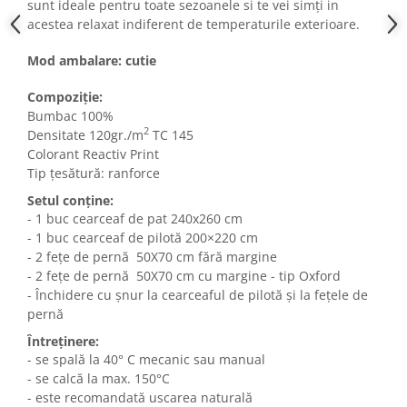
sunt ideale pentru toate sezoanele si te vei simți in
acestea relaxat indiferent de temperaturile exterioare.
Mod ambalare: cutie
Compoziție:
Bumbac 100%
2
Densitate 120gr./m
TC 145
Colorant Reactiv Print
Tip țesătură: ranforce
Setul conține:
- 1 buc cearceaf de pat 240x260 cm
- 1 buc cearceaf de pilotă 200×220 cm
- 2 fețe de pernă 50X70 cm fără margine
- 2 fețe de pernă 50X70 cm cu margine - tip Oxford
- Închidere cu șnur la cearceaful de pilotă și la fețele de
pernă
Întreținere:
- se spală la 40° C mecanic sau manual
- se calcă la max. 150°C
- este recomandată uscarea naturală