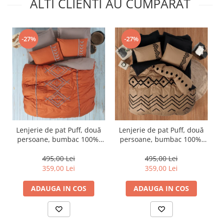
ALTI CLIENTI AU CUMPARAT
-27%
-27%
Lenjerie de pat Puff, două
Lenjerie de pat Puff, două
persoane, bumbac 100%,
persoane, bumbac 100%,
Cotton Box, Liya - Tile Red
Cotton Box, Elio - Copper
495,00 Lei
495,00 Lei
359,00 Lei
359,00 Lei
ADAUGA IN COS
ADAUGA IN COS