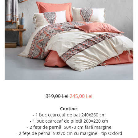
Metraje draperii
Lenjerii de pat policoton
Metraje fețe de masă
Lenjerii de pat finet 6 piese
Metraje impermeabile
Lenjerii de pat percale - bumbac
100%
Metraje simple
Metraje Sărbători/Iarnă
Lenjerii de pat albe
Muselină
Lenjerii de pat bumbac imprimat
digital
Nanghin
Lenjerii de pat creponate -
bumbac 100%
LENJERII DE PAT POLICOTON
Seturi de pat
319,00 Lei
245,00 Lei
Conține
:
- 1 buc cearceaf de pat 240x260 cm
- 1 buc cearceaf de pilotă 200×220 cm
- 2 fețe de pernă 50X70 cm fără margine
- 2 fețe de pernă 50X70 cm cu margine - tip Oxford