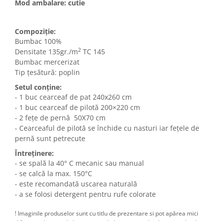
Mod ambalare: cutie
Compoziție:
Bumbac 100%
2
Densitate 135gr./m
TC 145
Bumbac mercerizat
Tip țesătură: poplin
Setul conține:
- 1 buc cearceaf de pat 240x260 cm
- 1 buc cearceaf de pilotă 200×220 cm
- 2 fețe de pernă 50X70 cm
- Cearceaful de pilotă se închide cu nasturi iar fețele de
pernă sunt petrecute
Întreținere:
- se spală la 40° C mecanic sau manual
- se calcă la max. 150°C
- este recomandată uscarea naturală
- a se folosi detergent pentru rufe colorate
! Imaginile produselor sunt cu titlu de prezentare si pot apărea mici