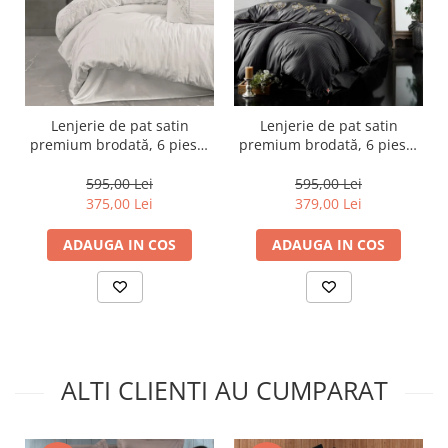
Lenjerie de pat satin
Lenjerie de pat satin
premium brodată, 6 piese,
premium brodată, 6 piese,
bumbac 100%, Cotton Box,
bumbac 100%, Cotton Box,
Genny - White
King - Anthracite
595,00 Lei
595,00 Lei
375,00 Lei
379,00 Lei
ADAUGA IN COS
ADAUGA IN COS
ALTI CLIENTI AU CUMPARAT