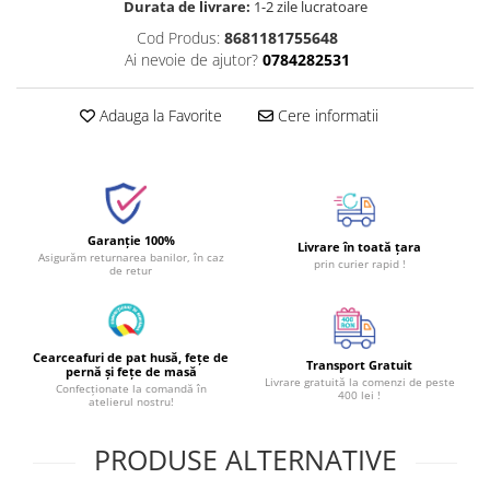
Durata de livrare:
1-2 zile lucratoare
Cod Produs:
8681181755648
Ai nevoie de ajutor?
0784282531
Adauga la Favorite
Cere informatii
Garanție 100%
Livrare în toată țara
Asigurăm returnarea banilor, în caz
prin curier rapid !
de retur
Cearceafuri de pat husă, fețe de
Transport Gratuit
pernă și fețe de masă
Livrare gratuită la comenzi de peste
Confecționate la comandă în
400 lei !
atelierul nostru!
PRODUSE ALTERNATIVE