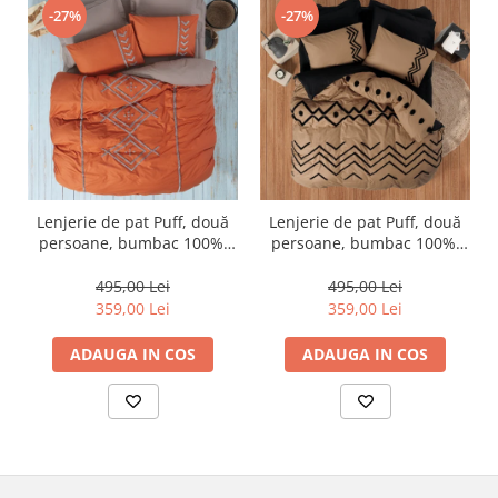
-27%
-27%
Lenjerie de pat Puff, două
Lenjerie de pat Puff, două
persoane, bumbac 100%,
persoane, bumbac 100%,
Cotton Box, Liya - Tile Red
Cotton Box, Elio - Copper
495,00 Lei
495,00 Lei
359,00 Lei
359,00 Lei
ADAUGA IN COS
ADAUGA IN COS