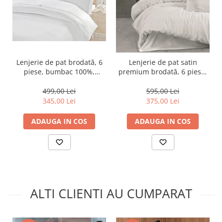
Lenjerie de pat brodată, 6
Lenjerie de pat satin
piese, bumbac 100%,
premium brodată, 6 piese,
Cotton Box, Guher
bumbac 100%, Cotton Box,
Genny - White
499,00 Lei
595,00 Lei
345,00 Lei
375,00 Lei
ADAUGA IN COS
ADAUGA IN COS
ALTI CLIENTI AU CUMPARAT