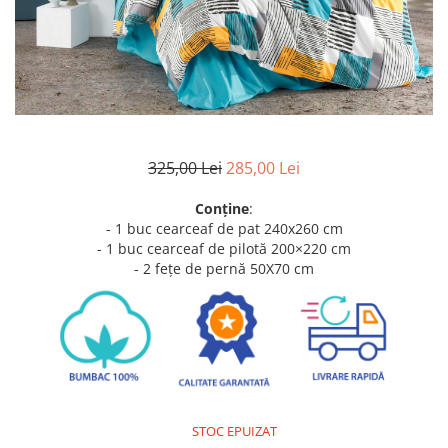
Metraje draperii
Lenjerii de pat policoton
Metraje fețe de masă
Lenjerii de pat finet 6 piese
Metraje impermeabile
Lenjerii de pat percale - bumbac
100%
Metraje simple
Metraje Sărbători/Iarnă
Lenjerii de pat albe
Muselină
Lenjerii de pat bumbac imprimat
325,00 Lei
285,00 Lei
digital
Nanghin
Lenjerii de pat creponate -
Conține
:
bumbac 100%
- 1 buc cearceaf de pat 240x260 cm
- 1 buc cearceaf de pilotă 200×220 cm
LENJERII DE PAT POLICOTON
- 2 fețe
de pernă 50X70 cm
Seturi de pat
STOC EPUIZAT