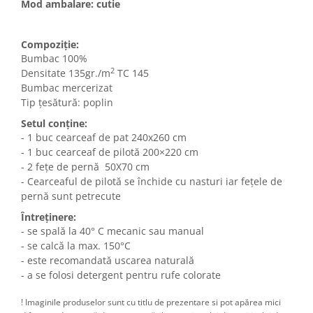
Mod ambalare: cutie
Compoziție:
Bumbac 100%
2
Densitate 135gr./m
TC 145
Bumbac mercerizat
Tip țesătură: poplin
Setul conține:
- 1 buc cearceaf de pat 240x260 cm
- 1 buc cearceaf de pilotă 200×220 cm
- 2 fețe de pernă 50X70 cm
- Cearceaful de pilotă se închide cu nasturi iar fețele de
pernă sunt petrecute
Întreținere:
- se spală la 40° C mecanic sau manual
- se calcă la max. 150°C
- este recomandată uscarea naturală
- a se folosi detergent pentru rufe colorate
! Imaginile produselor sunt cu titlu de prezentare si pot apărea mici