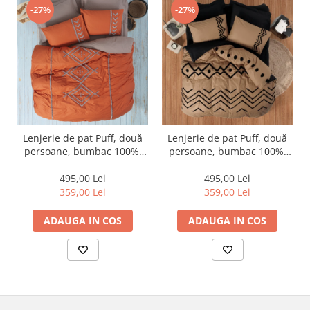
-27%
-27%
Lenjerie de pat Puff, două
Lenjerie de pat Puff, două
persoane, bumbac 100%,
persoane, bumbac 100%,
Cotton Box, Liya - Tile Red
Cotton Box, Elio - Copper
495,00 Lei
495,00 Lei
359,00 Lei
359,00 Lei
ADAUGA IN COS
ADAUGA IN COS