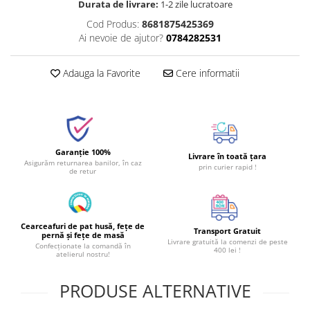
Durata de livrare:
1-2 zile lucratoare
Cod Produs:
8681875425369
Ai nevoie de ajutor?
0784282531
Adauga la Favorite
Cere informatii
Garanție 100%
Livrare în toată țara
Asigurăm returnarea banilor, în caz
prin curier rapid !
de retur
Cearceafuri de pat husă, fețe de
Transport Gratuit
pernă și fețe de masă
Livrare gratuită la comenzi de peste
Confecționate la comandă în
400 lei !
atelierul nostru!
PRODUSE ALTERNATIVE