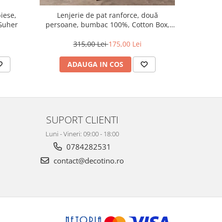
iese,
Lenjerie de pat ranforce, două
Lenje
Guher
persoane, bumbac 100%, Cotton Box,
persoane
Plaid - Bej
S
315,00 Lei
175,00 Lei
3
ADAUGA IN COS
AD
SUPORT CLIENTI
Luni - Vineri: 09:00 - 18:00
0784282531
contact@decotino.ro