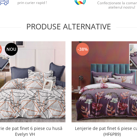
prin curier rapid !
Confecționate la coman
atelierul nostru!
PRODUSE ALTERNATIVE
%
NOU
-38%
ie de pat finet 6 piese cu husă
Lenjerie de pat finet 6 piese 
Evelyn VH
(HF6P89)