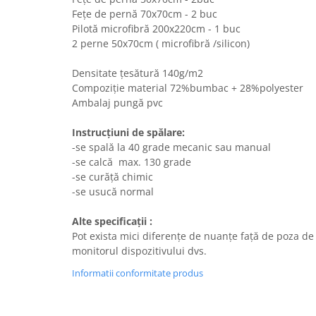
Fețe de pernă 70x70cm - 2 buc
Pilotă microfibră 200x220cm - 1 buc
2 perne 50x70cm ( microfibră /silicon)
Densitate țesătură 140g/m2
Compoziție material 72%bumbac + 28%polyester
Ambalaj pungă pvc
Instrucțiuni de spălare:
-se spală la 40 grade mecanic sau manual
-se calcă max. 130 grade
-se curăță chimic
-se usucă normal
Alte specificații :
Pot exista mici diferențe de nuanțe față de poza de
monitorul dispozitivului dvs.
Informatii conformitate produs