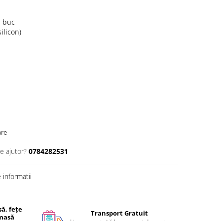
1 buc
ilicon)
are
e ajutor?
0784282531
informatii
ă, fețe
Transport Gratuit
 masă