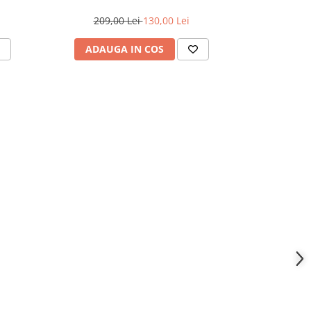
209,00 Lei
130,00 Lei
209,
ADAUGA IN COS
ADAU