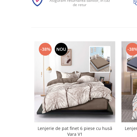
Asigurăm returnarea banilor, în caz
de retur
-38%
NOU
-38
Lenjerie de pat finet 6 piese cu husă
Lenjer
Vara V1