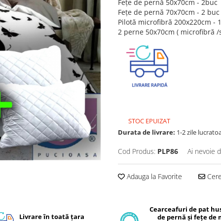
Fețe de pernă 50x70cm - 2buc
Fețe de pernă 70x70cm - 2 buc
Pilotă microfibră 200x220cm - 
2 perne 50x70cm ( microfibră /s
STOC EPUIZAT
Durata de livrare:
1-2 zile lucrato
Cod Produs:
PLP86
Ai nevoie d
Adauga la Favorite
Cere 
Cearceafuri de pat hus
Livrare în toată țara
de pernă și fețe de