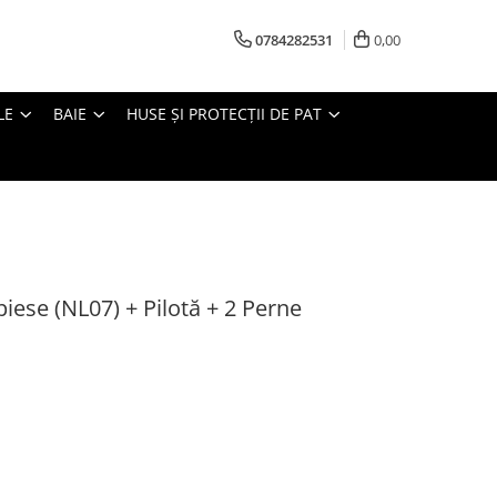
0784282531
0,00
LE
BAIE
HUSE ȘI PROTECȚII DE PAT
 piese (NL07) + Pilotă + 2 Perne