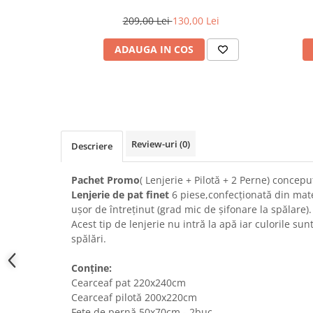
209,00 Lei
130,00 Lei
ADAUGA IN COS
Review-uri
(0)
Descriere
Pachet Promo
( Lenjerie + Pilotă + 2 Perne) concepu
Lenjerie de pat finet
6 piese,confecționată din mater
ușor de întreținut (grad mic de șifonare la spălare).
Acest tip de lenjerie nu intră la apă iar culorile sun
spălări.
Conține:
Cearceaf pat 220x240cm
Cearceaf pilotă 200x220cm
Fețe de pernă 50x70cm - 2buc