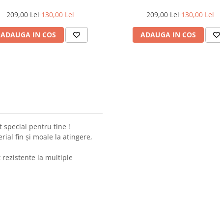
209,00 Lei
130,00 Lei
209,00 Lei
130,00 Lei
ADAUGA IN COS
ADAUGA IN COS
t special pentru tine !
ial fin și moale la atingere,
t rezistente la multiple