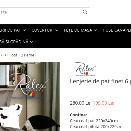
ERII DE PAT
CUVERTURI
FEȚE DE MASĂ
HUSE CANAPE
SĂ ȘI GRĂDINĂ
7) + Pilotă + 2 Perne
Lenjerie de pat finet 6
280,00 Lei
195,00 Lei
Conține:
Cearceaf pat 220x240cm
Cearceaf pilotă 200x220cm