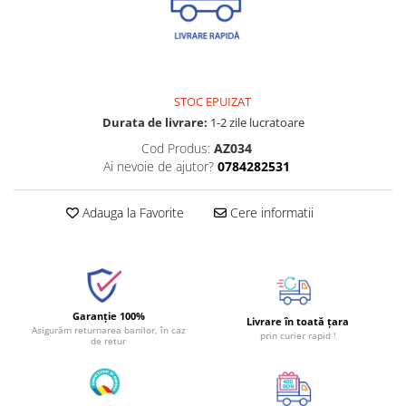
STOC EPUIZAT
Durata de livrare:
1-2 zile lucratoare
Cod Produs:
AZ034
Ai nevoie de ajutor?
0784282531
Adauga la Favorite
Cere informatii
Garanție 100%
Livrare în toată țara
Asigurăm returnarea banilor, în caz
prin curier rapid !
de retur