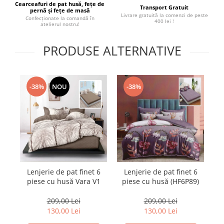
Cearceafuri de pat husă, fețe de
Transport Gratuit
pernă și fețe de masă
Livrare gratuită la comenzi de peste
Confecționate la comandă în
400 lei !
atelierul nostru!
PRODUSE ALTERNATIVE
-38%
NOU
-38%
Lenjerie de pat finet 6
Lenjerie de pat finet 6
L
piese cu husă Vara V1
piese cu husă (HF6P89)
209,00 Lei
209,00 Lei
130,00 Lei
130,00 Lei