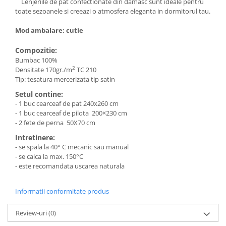
Lenjeriile de pat confectionate din damasc sunt ideale pentru
toate sezoanele si creeazi o atmosfera eleganta in dormitorul tau.
Mod ambalare: cutie
Compozitie:
Bumbac 100%
2
Densitate 170gr./m
TC 210
Tip: tesatura mercerizata tip satin
Setul contine:
- 1 buc cearceaf de pat 240x260 cm
- 1 buc cearceaf de pilota 200×230 cm
- 2 fete de perna 50X70 cm
Intretinere:
- se spala la 40° C mecanic sau manual
- se calca la max. 150°C
- este recomandata uscarea naturala
Informatii conformitate produs
Review-uri
(0)