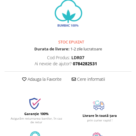
STOC EPUIZAT
Durata de livrare:
1-2 zile lucratoare
Cod Produs:
LDR07
Ai nevoie de ajutor?
0784282531
Adauga la Favorite
Cere informatii
Garanție 100%
Livrare în toată țara
Asigurăm returnarea banilor, în caz
prin curier rapid !
de retur