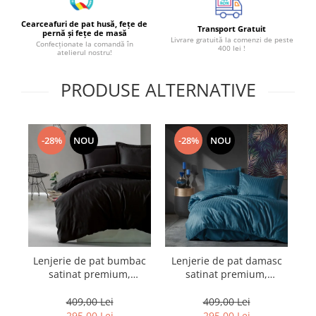
Cearceafuri de pat husă, fețe de
Transport Gratuit
pernă și fețe de masă
Livrare gratuită la comenzi de peste
Confecționate la comandă în
400 lei !
atelierul nostru!
PRODUSE ALTERNATIVE
-28%
NOU
-28%
NOU
Lenjerie de pat bumbac
Lenjerie de pat damasc
L
satinat premium,
satinat premium,
bumbac 100%, Cotton
bumbac 100%, Cotton
Box, Elegant - Black
Box, Albastru
409,00 Lei
409,00 Lei
295,00 Lei
295,00 Lei