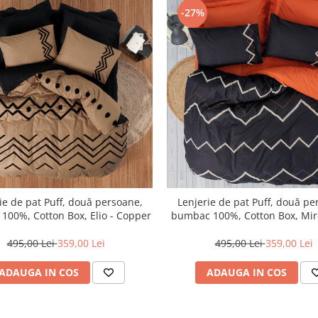
-27%
ie de pat Puff, două persoane,
Lenjerie de pat Puff, două pe
100%, Cotton Box, Elio - Copper
bumbac 100%, Cotton Box, Mirel
Red
495,00 Lei
359,00 Lei
495,00 Lei
359,00 Lei
ADAUGA IN COS
ADAUGA IN COS