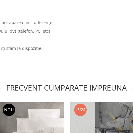
i pot apărea mici diferențe
lui dvs (telefon, PC, etc)
 îți stăm la dispoziție.
FRECVENT CUMPARATE IMPREUNA
NOU
-36%