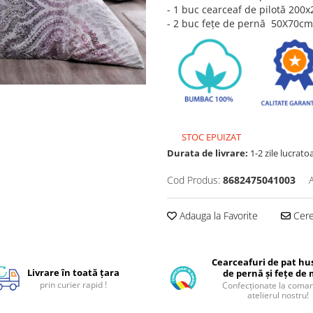
- 1 buc cearceaf de pilotă 20
- 2 buc fețe de pernă 50X70c
STOC EPUIZAT
Durata de livrare:
1-2 zile lucrato
Cod Produs:
8682475041003
Adauga la Favorite
Cere 
Cearceafuri de pat hus
Livrare în toată țara
de pernă și fețe de
prin curier rapid !
Confecționate la coman
atelierul nostru!