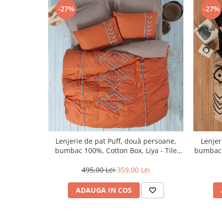
-27%
-27%
Lenjerie de pat Puff, două persoane,
Lenjer
bumbac 100%, Cotton Box, Liya - Tile
bumbac 
Red
495,00 Lei
359,00 Lei
ADAUGA IN COS