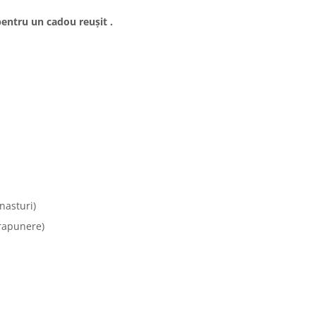
pentru un cadou reușit .
nasturi)
rapunere)