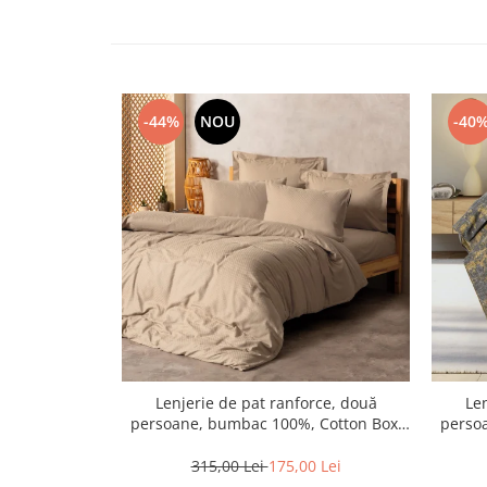
-44%
NOU
-40
Lenjerie de pat ranforce, două
Len
persoane, bumbac 100%, Cotton Box,
perso
Plaid - Bej
315,00 Lei
175,00 Lei