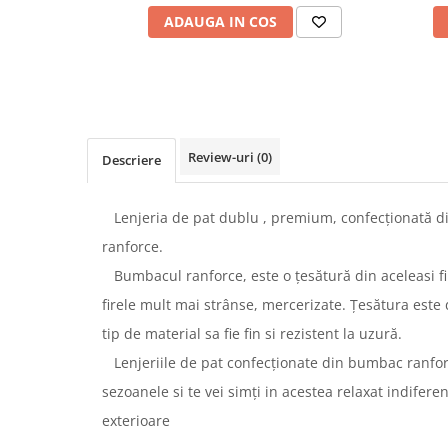
ADAUGA IN COS
Review-uri
(0)
Descriere
Lenjeria de pat dublu , premium, confecționată d
ranforce.
Bumbacul ranforce, este o țesătură din aceleasi f
firele mult mai strânse, mercerizate. Țesătura este
tip de material sa fie fin si rezistent la uzură.
Lenjeriile de pat confecționate din bumbac ranfor
sezoanele si te vei simți in acestea relaxat indifere
exterioare