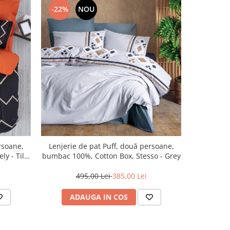
-22%
NOU
-18%
rsoane,
Lenjerie de pat Puff, două persoane,
Lenjerie 
y - Tile
bumbac 100%, Cotton Box, Stesso - Grey
bumbac 100
495,00 Lei
385,00 Lei
5
ADAUGA IN COS
AD