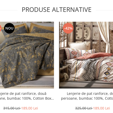
PRODUSE ALTERNATIVE
%
NOU
-42%
jerie de pat ranforce, două
Lenjerie de pat ranforce, 
ane, bumbac 100%, Cotton Box,
persoane, bumbac 100%, Cotto
Yadawa - Mustard
Felix - Tile Red
315,00 Lei
189,00 Lei
325,00 Lei
189,00 Lei