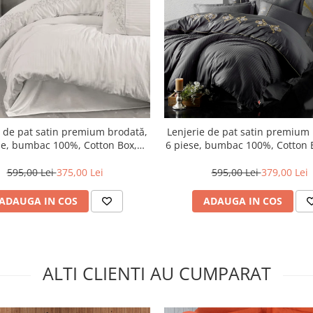
e de pat satin premium brodată,
Lenjerie de pat satin premium
se, bumbac 100%, Cotton Box,
6 piese, bumbac 100%, Cotton 
Genny - White
- Anthracite
595,00 Lei
375,00 Lei
595,00 Lei
379,00 Lei
ADAUGA IN COS
ADAUGA IN COS
ALTI CLIENTI AU CUMPARAT