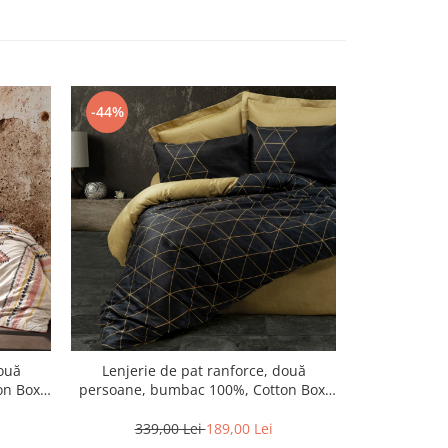
-44%
-40%
N
două
Lenjerie de pat ranforce, două
Lenjerie 
n Box,
persoane, bumbac 100%, Cotton Box,
persoane, b
Veta - Gold
339,00 Lei
189,00 Lei
315,