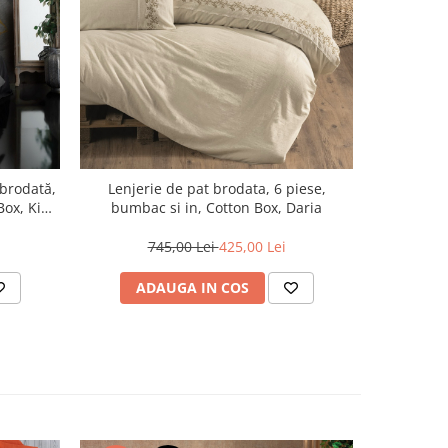
-24%
 brodată,
Lenjerie de pat brodata, 6 piese,
Lenjeri
Box, King
bumbac si in, Cotton Box, Daria
bumbac 
745,00 Lei
425,00 Lei
6
ADAUGA IN COS
AD