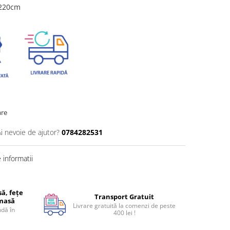
0x220cm
m
are
Ai nevoie de ajutor?
0784282531
informatii
ă, fețe
Transport Gratuit
 masă
Livrare gratuită la comenzi de peste
dă în
400 lei !