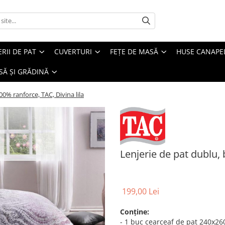
ERII DE PAT
CUVERTURI
FEȚE DE MASĂ
HUSE CANAPE
SĂ ȘI GRĂDINĂ
0% ranforce, TAC, Divina lila
Lenjerie de pat dublu,
199,00 Lei
Conține:
- 1 buc cearceaf de pat 240x2