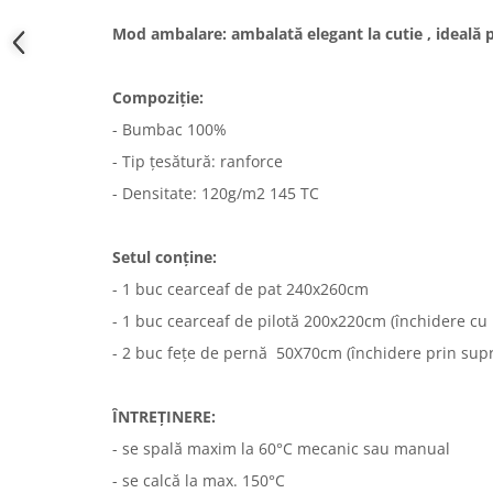
Mod ambalare: ambalată elegant la cutie , ideală 
Compoziție:
- Bumbac 100%
- Tip țesătură: ranforce
- Densitate: 120g/m2 145 TC
Setul conține:
- 1 buc cearceaf de pat 240x260cm
- 1 buc cearceaf de pilotă 200x220cm (închidere cu 
- 2 buc fețe de pernă 50X70cm (închidere prin sup
ÎNTREȚINERE:
- se spală maxim la 60°C mecanic sau manual
- se calcă la max. 150°C