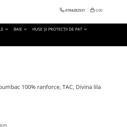
0784282531
0,00
LE
BAIE
HUSE ȘI PROTECȚII DE PAT
 bumbac 100% ranforce, TAC, Divina lila
60cm