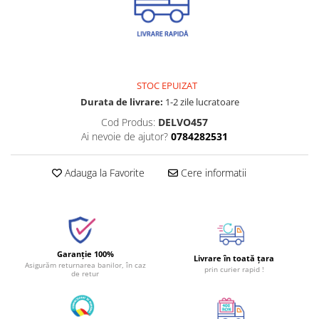
STOC EPUIZAT
Durata de livrare:
1-2 zile lucratoare
Cod Produs:
DELVO457
Ai nevoie de ajutor?
0784282531
Adauga la Favorite
Cere informatii
Garanție 100%
Livrare în toată țara
Asigurăm returnarea banilor, în caz
prin curier rapid !
de retur