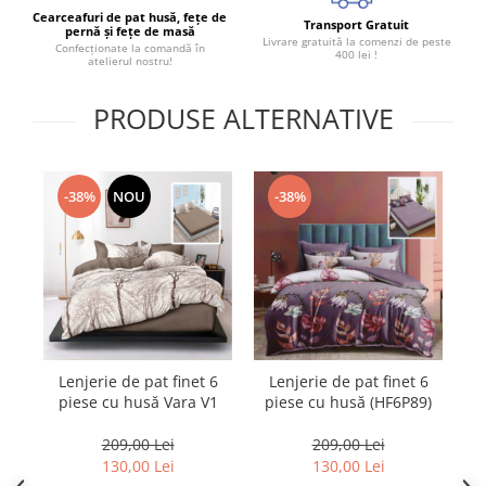
Cearceafuri de pat husă, fețe de
Transport Gratuit
pernă și fețe de masă
Livrare gratuită la comenzi de peste
Confecționate la comandă în
400 lei !
atelierul nostru!
PRODUSE ALTERNATIVE
-38%
NOU
-38%
Lenjerie de pat finet 6
Lenjerie de pat finet 6
L
piese cu husă Vara V1
piese cu husă (HF6P89)
209,00 Lei
209,00 Lei
130,00 Lei
130,00 Lei