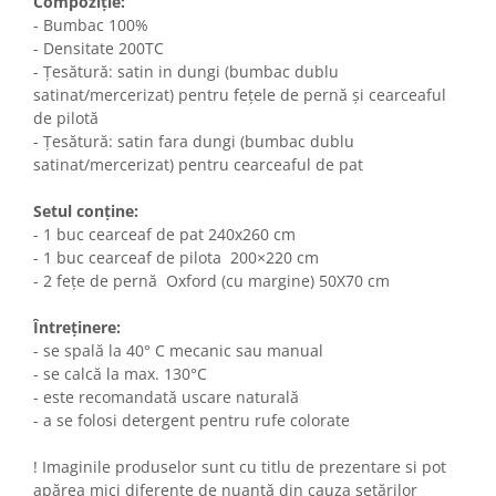
Compoziție:
- Bumbac 100%
- Densitate 200TC
- Țesătură: satin in dungi (bumbac dublu
satinat/mercerizat) pentru fețele de pernă și cearceaful
de pilotă
- Țesătură: satin fara dungi (bumbac dublu
satinat/mercerizat) pentru cearceaful de pat
Setul conține:
- 1 buc cearceaf de pat 240x260 cm
- 1 buc cearceaf de pilota 200×220 cm
- 2 fețe de pernă Oxford (cu margine) 50X70 cm
Întreținere:
- se spală la 40° C mecanic sau manual
- se calcă la max. 130°C
- este recomandată uscare naturală
- a se folosi detergent pentru rufe colorate
! Imaginile produselor sunt cu titlu de prezentare si pot
apărea mici diferențe de nuanță din cauza setărilor