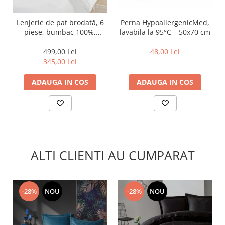
Lenjerie de pat brodată, 6
Perna HypoallergenicMed,
piese, bumbac 100%,
lavabila la 95°C – 50x70 cm
Cotton Box, Guher
499,00 Lei
48,00 Lei
345,00 Lei
ADAUGA IN COS
ADAUGA IN COS
ALTI CLIENTI AU CUMPARAT
-28%
NOU
-28%
NOU