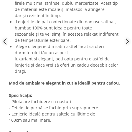
firele mult mai strânse, dublu mercerizate. Acest tip
de material este moale și mătăsos la atingere
dar și rezistent în timp.
Lenjeriile de pat confecționate din damasc satinat,
bumbac 100% sunt ideale pentru toate
sezoanele și te vei simți în acestea relaxat indiferent
de temperaturile exterioare.
Alege o lenjerie din satin astfel încât să oferi
dormitorului tău un aspect
luxuriant și elegant, poți opta pentru o astfel de
lenjerie și dacă vrei să oferi un cadou deosebit celor
dragi.
Mod de ambalare elegant în cutie ideală pentru cadou.
Specificații:
- Pilota are închidere cu nasturi
- Fețele de pernă se închid prin suprapunere
- Lenjerie ideală pentru saltele cu lățime de
160cm sau mai mare.