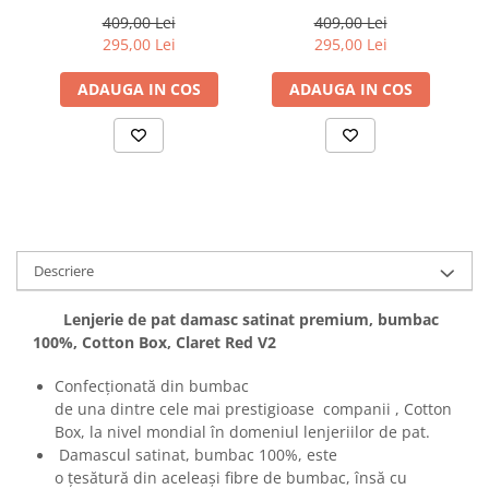
bumbac 100%, Cotton
bumbac 100%, Cotton
P
Box, Albastru
Box, Elegant - Black
409,00 Lei
409,00 Lei
295,00 Lei
295,00 Lei
ADAUGA IN COS
ADAUGA IN COS
Descriere
Lenjerie de pat damasc satinat premium, bumbac
100%, Cotton Box, Claret Red V2
Confecționată din bumbac
de una dintre cele mai prestigioase companii , Cotton
Box, la nivel mondial în domeniul lenjeriilor de pat.
Damascul satinat, bumbac 100%, este
o țesătură din aceleași fibre de bumbac, însă cu