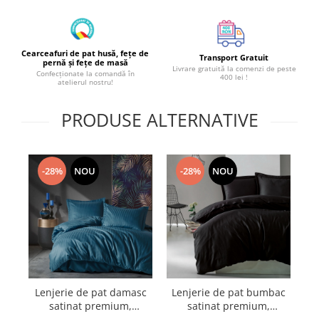
Cearceafuri de pat husă, fețe de
Transport Gratuit
pernă și fețe de masă
Livrare gratuită la comenzi de peste
Confecționate la comandă în
400 lei !
atelierul nostru!
PRODUSE ALTERNATIVE
-28%
NOU
-28%
NOU
Lenjerie de pat damasc
Lenjerie de pat bumbac
L
satinat premium,
satinat premium,