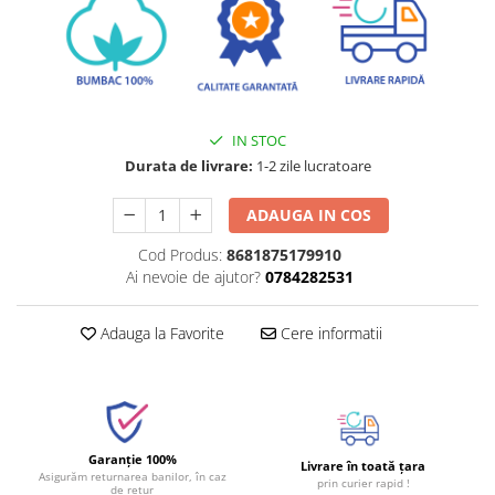
IN STOC
Durata de livrare:
1-2 zile lucratoare
ADAUGA IN COS
Cod Produs:
8681875179910
Ai nevoie de ajutor?
0784282531
Adauga la Favorite
Cere informatii
Garanție 100%
Livrare în toată țara
Asigurăm returnarea banilor, în caz
prin curier rapid !
de retur