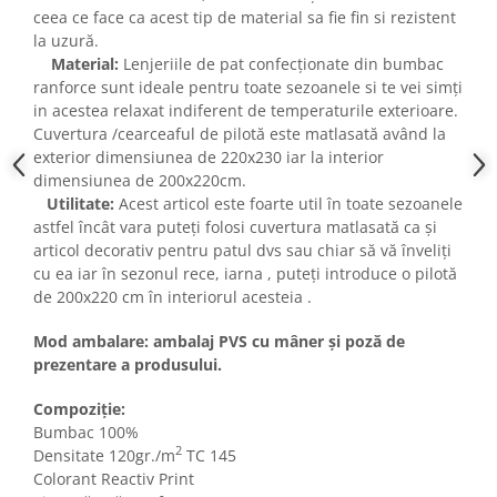
ceea ce face ca acest tip de material sa fie fin si rezistent
la uzură.
Material:
Lenjeriile de pat confecționate din bumbac
ranforce sunt ideale pentru toate sezoanele si te vei simți
in acestea relaxat indiferent de temperaturile exterioare.
Cuvertura /cearceaful de pilotă este matlasată având la
exterior dimensiunea de 220x230 iar la interior
dimensiunea de 200x220cm.
Utilitate:
Acest articol este foarte util în toate sezoanele
astfel încât vara puteți folosi cuvertura matlasată ca și
articol decorativ pentru patul dvs sau chiar să vă înveliți
cu ea iar în sezonul rece, iarna , puteți introduce o pilotă
de 200x220 cm în interiorul acesteia .
Mod ambalare: ambalaj PVS cu mâner și poză de
prezentare a produsului.
Compoziție:
Bumbac 100%
2
Densitate 120gr./m
TC 145
Colorant Reactiv Print