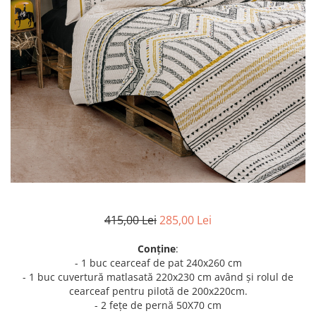
Metraje draperii
Lenjerii de pat policoton
Metraje fețe de masă
Lenjerii de pat finet 6 piese
Metraje impermeabile
Lenjerii de pat percale - bumbac
100%
Metraje simple
Metraje Sărbători/Iarnă
Lenjerii de pat albe
Muselină
Lenjerii de pat bumbac imprimat
digital
Nanghin
Lenjerii de pat creponate -
bumbac 100%
LENJERII DE PAT POLICOTON
Seturi de pat
415,00 Lei
285,00 Lei
Conține
:
- 1 buc cearceaf de pat 240x260 cm
- 1 buc cuvertură matlasată 220x230 cm având și rolul de
cearceaf pentru pilotă de 200x220cm.
- 2 fețe de pernă 50X70 cm