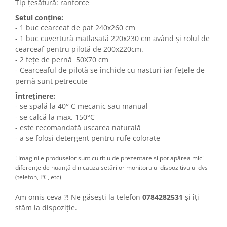
Tip țesătură: ranforce
Setul conține:
- 1 buc cearceaf de pat 240x260 cm
- 1 buc cuvertură matlasată 220x230 cm având și rolul de
cearceaf pentru pilotă de 200x220cm.
- 2 fețe de pernă 50X70 cm
- Cearceaful de pilotă se închide cu nasturi iar fețele de
pernă sunt petrecute
Întreținere:
- se spală la 40° C mecanic sau manual
- se calcă la max. 150°C
- este recomandată uscarea naturală
- a se folosi detergent pentru rufe colorate
! Imaginile produselor sunt cu titlu de prezentare si pot apărea mici
diferențe de nuanță din cauza setărilor monitorului dispozitivului dvs
(telefon, PC, etc)
Am omis ceva ?! Ne găsești la telefon
0784282531
și îți
stăm la dispoziție.