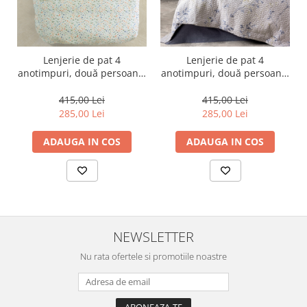
Lenjerie de pat 4
Lenjerie de pat 4
anotimpuri, două persoane,
anotimpuri, două persoane,
bumbac 100%, Cotton Box,
bumbac 100%, Cotton Box,
Lola - Green
Nitsa - Dark Blue
415,00 Lei
415,00 Lei
285,00 Lei
285,00 Lei
ADAUGA IN COS
ADAUGA IN COS
NEWSLETTER
Nu rata ofertele si promotiile noastre