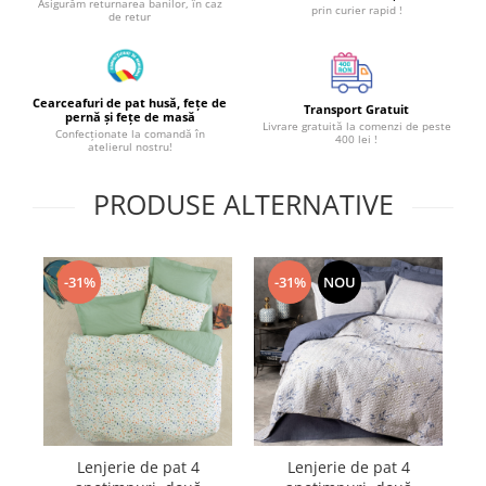
Asigurăm returnarea banilor, în caz
prin curier rapid !
de retur
Cearceafuri de pat husă, fețe de
Transport Gratuit
pernă și fețe de masă
Livrare gratuită la comenzi de peste
Confecționate la comandă în
400 lei !
atelierul nostru!
PRODUSE ALTERNATIVE
-31%
-31%
NOU
Lenjerie de pat 4
Lenjerie de pat 4