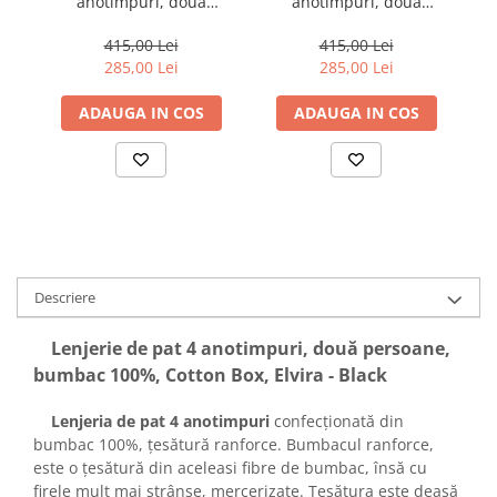
anotimpuri, două
anotimpuri, două
persoane, bumbac 100%,
persoane, bumbac 100%,
pe
Cotton Box, Lola - Green
Cotton Box, Nitsa - Dark
Co
415,00 Lei
415,00 Lei
Blue
285,00 Lei
285,00 Lei
ADAUGA IN COS
ADAUGA IN COS
Descriere
Lenjerie de pat 4 anotimpuri, două persoane,
bumbac 100%, Cotton Box, Elvira - Black
Lenjeria de pat 4 anotimpuri
confecționată din
bumbac 100%, țesătură ranforce. Bumbacul ranforce,
este o țesătură din aceleasi fibre de bumbac, însă cu
firele mult mai strânse, mercerizate. Țesătura este deasă