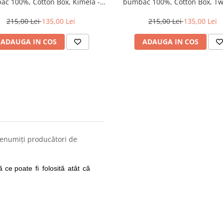
c 100%, Cotton Box, Kimela -
bumbac 100%, Cotton Box, Tw
Pink
Pink
215,00 Lei
135,00 Lei
215,00 Lei
135,00 Lei
ADAUGA IN COS
ADAUGA IN COS
renumiți producători de
ă
ce poate
fi
folosită
atât
că