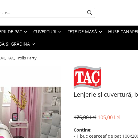
ERII DE PAT
CUVERTURI
FEȚE DE MASĂ
HUSE CANAPE
SĂ ȘI GRĂDINĂ
0%, TAC, Trolls Party
Lenjerie și cuvertură,
175,00 Lei
105,00 Lei
Conține:
- 1 buc cearceaf de pat 100x200