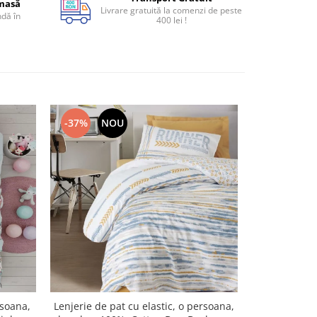
 masă
Livrare gratuită la comenzi de peste
dă în
400 lei !
-37%
NOU
-37%
rsoana,
Lenjerie de pat cu elastic, o persoana,
Lenjerie de 