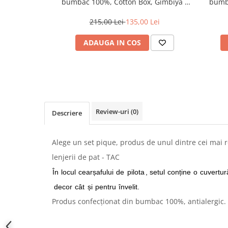
bumbac 100%, Cotton Box, Gimbiya -
bumba
Pink
215,00 Lei
135,00 Lei
ADAUGA IN COS
Review-uri
(0)
Descriere
Alege un set pique, produs de unul dintre cei mai 
lenjerii de pat - TAC
În
locul
cearșafului
de
pilota
, setul
conține
o
cuvertur
decor
cât
și
pentru
învelit.
Produs confecționat din bumbac 100%, antialergic.