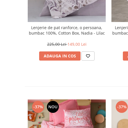
Lenjerie de pat ranforce, o persoana,
Lenjer
bumbac 100%, Cotton Box, Nadia - Lilac
bumbac 
225,00 Lei
149,00 Lei
ADAUGA IN COS
-37%
NOU
-37%