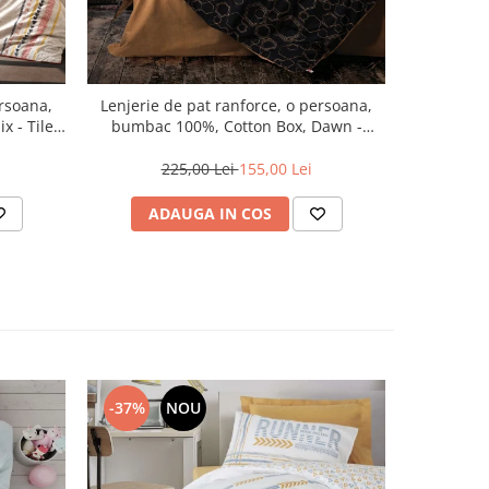
ersoana,
Lenjerie de pat ranforce, o persoana,
Lenjerie 
x - Tile
bumbac 100%, Cotton Box, Dawn -
bumbac 100
Copper
225,00 Lei
155,00 Lei
2
ADAUGA IN COS
AD
-37%
NOU