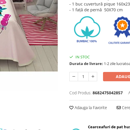
- 1 buc cuvertură pique 160x2
- 1 față de pernă 50X70 cm
IN STOC
Durata de livrare:
1-2 zile lucrato
ADAUG
Cod Produs:
8682475042857
Adauga la Favorite
Cere 
Cearceafuri de pat hus