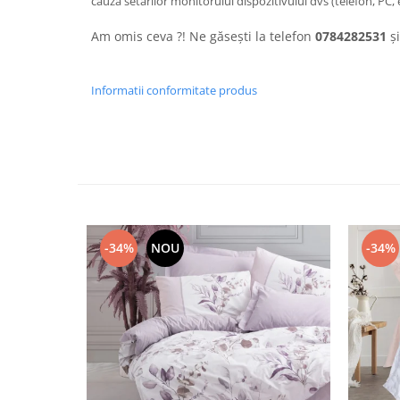
cauza setărilor monitorului dispozitivului dvs (telefon, PC, 
Am omis ceva ?! Ne găsești la telefon
0784282531
și
Informatii conformitate produs
-34%
NOU
-34%