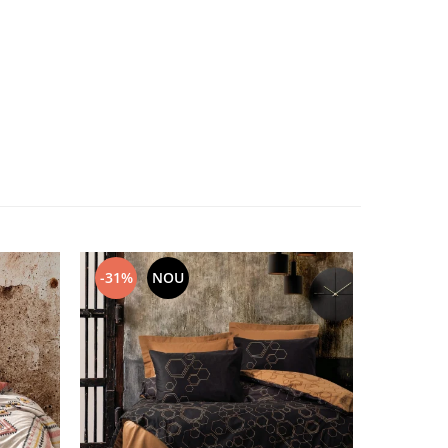
-31%
NOU
-34%