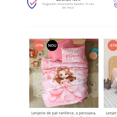
Asigurăm returnarea banilor, în caz
de retur
-37%
NOU
-37
Lenjerie de pat ranforce, o persoana,
Lenjer