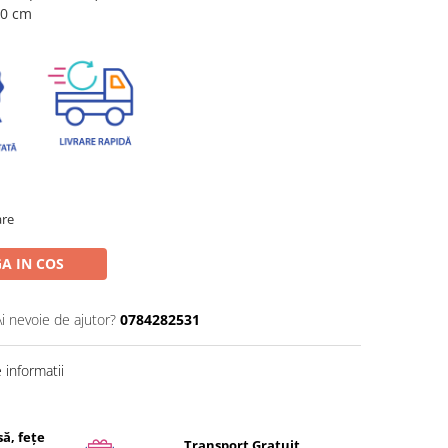
30 cm
are
A IN COS
Ai nevoie de ajutor?
0784282531
informatii
ă, fețe
Transport Gratuit