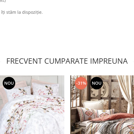
etc)
 îți stăm la dispoziție.
FRECVENT CUMPARATE IMPREUNA
NOU
-31%
NOU