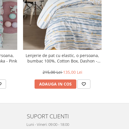
NOU
ersoana,
Lenjerie de pat cu elastic, o persoana,
LENJERIE 
ka - Pink
bumbac 100%, Cotton Box, Dashon -
"RASFA
Yellow
215,00 Lei
135,00 Lei
ADAUGA IN COS
AD
SUPORT CLIENTI
Luni - Vineri: 09:00 - 18:00