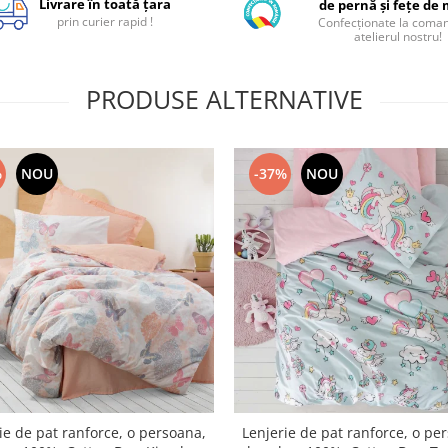
Livrare în toată țara
de pernă și fețe de
prin curier rapid !
Confecționate la coman
atelierul nostru!
PRODUSE ALTERNATIVE
%
NOU
-37%
NOU
ie de pat ranforce, o persoana,
Lenjerie de pat ranforce, o pe