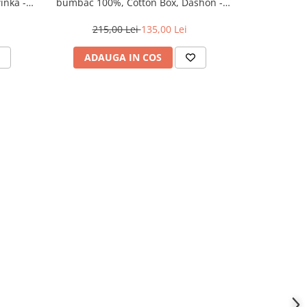
inka -
bumbac 100%, Cotton Box, Dashon -
bumbac 100
Yellow
215,00 Lei
135,00 Lei
215,
ADAUGA IN COS
ADAU