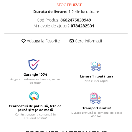
STOC EPUIZAT
Durata de livrare:
1-2 zile lucratoare
Cod Produs:
8682475039949
Ai nevoie de ajutor?
0784282531
Adauga la Favorite
Cere informatii
Garanție 100%
Livrare în toată țara
Asigurăm returnarea banilor, în caz
prin curier rapid !
de retur
Cearceafuri de pat husă, fețe de
Transport Gratuit
pernă și fețe de masă
Livrare gratuită la comenzi de peste
Confecționate la comandă în
400 lei !
atelierul nostru!