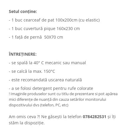
Setul conține:
- 1 buc cearceaf de pat 100x200cm (cu elastic)
- 1 buc cuvertură
pique 160x230 cm
- 1 față de pernă 50X70 cm
ÎNTREȚINERE:
- se spală la 40° C mecanic sau manual
- se calcă la max. 150°C
- este recomandată uscarea naturală
- a se folosi detergent pentru rufe colorate
! Imaginile produselor sunt cu titlu de prezentare si pot apărea
mici diferențe de nuanță din cauza setărilor monitorului
dispozitivului dvs (telefon, PC, etc)
Am omis ceva ?! Ne găsești la telefon
0784282531
și îți
stăm la dispoziție.