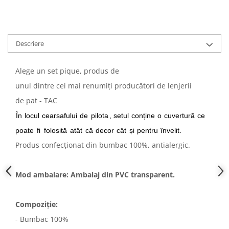
Descriere
Alege un set pique, produs de
unul dintre cei mai renumiți producători de lenjerii
de pat - TAC
În
locul
cearșafului
de
pilota
, setul
conține
o
cuvertură
ce
poate
fi
folosită
atât
că
decor
cât
și
pentru
învelit.
Produs confecționat din bumbac 100%, antialergic.
Mod ambalare: Ambalaj din PVC transparent.
Compoziție:
- Bumbac 100%