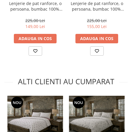
Lenjerie de pat ranforce, o
Lenjerie de pat ranforce, o
persoana, bumbac 100%,
persoana, bumbac 100%,
Cotton Box, Nadia - Lilac
Cotton Box, Felix - Tile Red
225,00 Lei
225,00 Lei
149,00 Lei
155,00 Lei
ADAUGA IN COS
ADAUGA IN COS
ALTI CLIENTI AU CUMPARAT
NOU
NOU