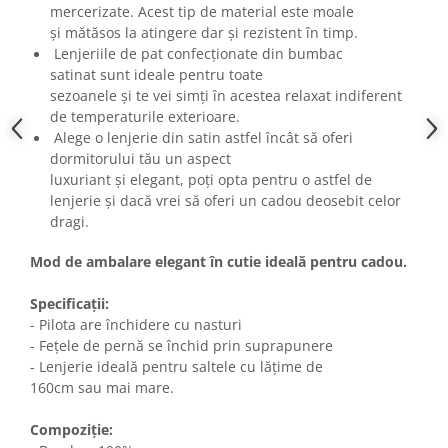
mercerizate. Acest tip de material este moale
și mătăsos la atingere dar și rezistent în timp.
Lenjeriile de pat confecționate din bumbac
satinat sunt ideale pentru toate
sezoanele și te vei simți în acestea relaxat indiferent
de temperaturile exterioare.
Alege o lenjerie din satin astfel încât să oferi
dormitorului tău un aspect
luxuriant și elegant, poți opta pentru o astfel de
lenjerie și dacă vrei să oferi un cadou deosebit celor
dragi.
Mod de ambalare elegant în cutie ideală pentru cadou.
Specificații:
- Pilota are închidere cu nasturi
- Fețele de pernă se închid prin suprapunere
- Lenjerie ideală pentru saltele cu lățime de
160cm sau mai mare.
Compoziție: