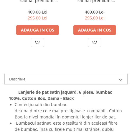
satinat premium,
satinat premium,
bumbac 100%, Cotton
bumbac 100%, Cotton
Box, Elegant - Black
Box, Petrol Green
409,00 Lei
409,00 Lei
295,00 Lei
295,00 Lei
ADAUGA IN COS
ADAUGA IN COS
Descriere
Lenjerie de pat satin jaquard, 6 piese, bumbac
100%, Cotton Box, Dama - Black
Confecționată din bumbac
de una dintre cele mai prestigioase companii , Cotton
Box, la nivel mondial în domeniul lenjeriilor de pat.
Bumbacul satinat, este o țesătură din aceleași fibre
de bumbac, însă cu firele mult mai strânse, dublu