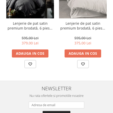
Lenjerie de pat satin
Lenjerie de pat satin
premium brodată, 6 piese,
premium brodată, 6 piese,
bumbac 100%, Cotton Box,
bumbac 100%, Cotton Box,
King - Anthracite
Genny - White
595,00 Lei
595,00 Lei
379,00 Lei
375,00 Lei
ADAUGA IN COS
ADAUGA IN COS
NEWSLETTER
Nu rata ofertele si promotiile noastre