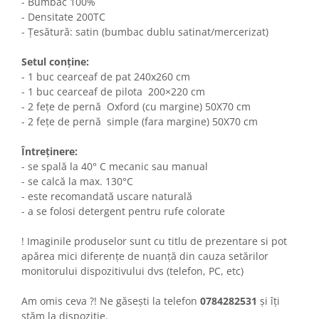
- Bumbac 100%
- Densitate 200TC
- Țesătură: satin (bumbac dublu satinat/mercerizat)
Setul conține:
- 1 buc cearceaf de pat 240x260 cm
- 1 buc cearceaf de pilota 200×220 cm
- 2 fețe de pernă Oxford (cu margine) 50X70 cm
- 2 fețe de pernă simple (fara margine) 50X70 cm
Întreținere:
- se spală la 40° C mecanic sau manual
- se calcă la max. 130°C
- este recomandată uscare naturală
- a se folosi detergent pentru rufe colorate
! Imaginile produselor sunt cu titlu de prezentare si pot
apărea mici diferențe de nuanță din cauza setărilor
monitorului dispozitivului dvs (telefon, PC, etc)
Am omis ceva ?! Ne găsești la telefon
0784282531
și îți
stăm la dispoziție.