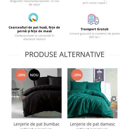
Asigurăm returnarea banilor, în caz
prin curier rapid !
de retur
Cearceafuri de pat husă, fețe de
Transport Gratuit
pernă și fețe de masă
Livrare gratuită la comenzi de peste
Confecționate la comandă în
400 lei !
atelierul nostru!
PRODUSE ALTERNATIVE
-28%
NOU
-28%
Lenjerie de pat bumbac
Lenjerie de pat damasc