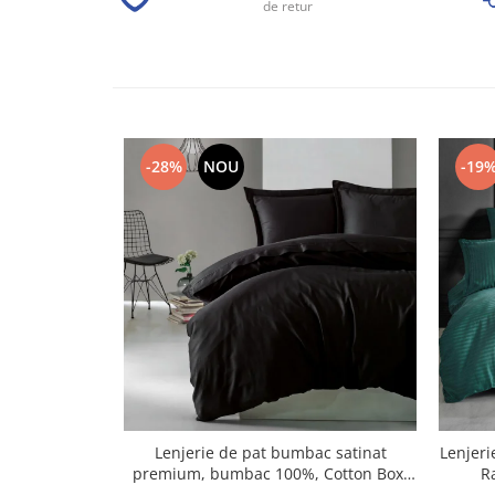
de retur
-28%
NOU
-19
Lenjerie de pat bumbac satinat
Lenjer
premium, bumbac 100%, Cotton Box,
R
Elegant - Black