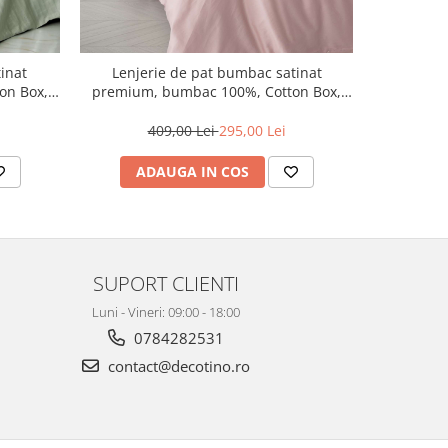
inat
Lenjerie de pat bumbac satinat
Lenjer
on Box,
premium, bumbac 100%, Cotton Box,
premium,
Elegant - Powder
409,00 Lei
295,00 Lei
4
ADAUGA IN COS
AD
SUPORT CLIENTI
Luni - Vineri: 09:00 - 18:00
0784282531
contact@decotino.ro