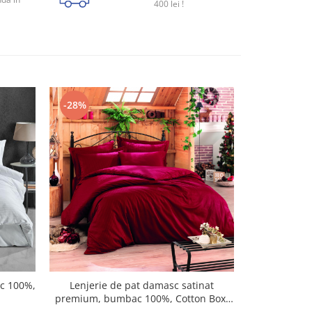
400 lei !
-28%
-28%
N
c 100%,
Lenjerie de pat damasc satinat
Lenjerie 
premium, bumbac 100%, Cotton Box,
premium, bu
Claret Red V2