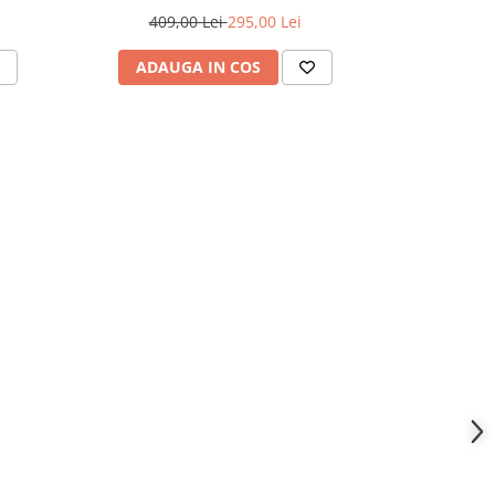
409,00 Lei
295,00 Lei
409,
ADAUGA IN COS
ADAU