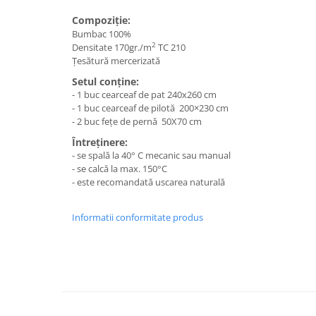
Compoziție:
Bumbac 100%
2
Densitate 170gr./m
TC 210
Țesătură mercerizată
Setul conține:
- 1 buc cearceaf de pat 240x260 cm
- 1 buc cearceaf de pilotă 200×230 cm
- 2 buc fețe de pernă 50X70 cm
Întreținere:
- se spală la 40° C mecanic sau manual
- se calcă la max. 150°C
- este recomandată uscarea naturală
Informatii conformitate produs