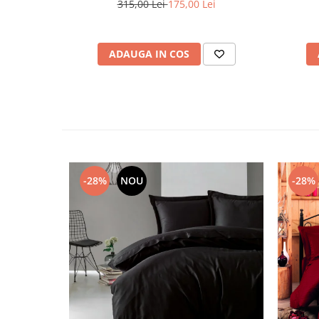
315,00 Lei
175,00 Lei
ADAUGA IN COS
-28%
NOU
-28%