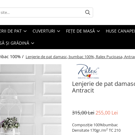
ERII DE PAT
CUVERTURI
FEȚE DE MASĂ
HUSE CANAPE
SĂ ȘI GRĂDINĂ
umbac 100% /
Lenjerie de pat damasc, bumbac 100%, Ralex Pucioasa, Antrac
Lenjerie de pat damas
Antracit
315,00 Lei
255,00 Lei
Compoziție 100%bumbac
2
Densitate 170gr./m
TC 210