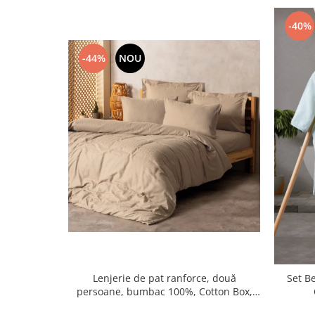
-40%
-44%
NOU
Lenjerie de pat ranforce, două
Set Be
persoane, bumbac 100%, Cotton Box,
Plaid - Bej