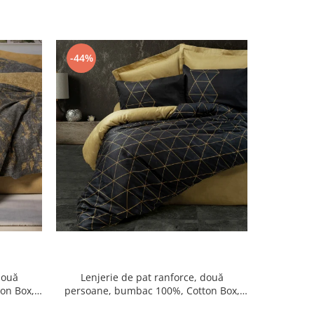
-44%
-40%
două
Lenjerie de pat ranforce, două
Lenje
on Box,
persoane, bumbac 100%, Cotton Box,
persoane
Veta - Gold