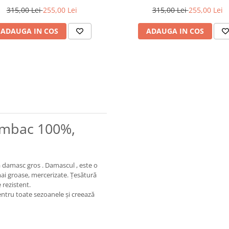
315,00 Lei
255,00 Lei
315,00 Lei
255,00 Lei
ADAUGA IN COS
ADAUGA IN COS
umbac 100%,
damasc gros . Damascul , este o
mai groase, mercerizate. Țesătură
 rezistent.
ntru toate sezoanele și creează