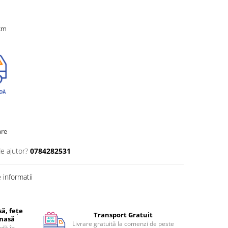
 cm
are
de ajutor?
0784282531
informatii
ă, fețe
Transport Gratuit
 masă
Livrare gratuită la comenzi de peste
dă în