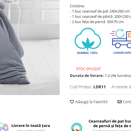
Conține:
- 1 buc cearceaf de pat 240x260 cm
- 1 buc cearceaf de pilotă 200×230
- 2 buc fețe de pernă 50X70 cm
STOC EPUIZAT
Durata de livrare:
1-2 zile lucrato
Cod Produs:
LDR11
Ai nevoie 
Adauga la Favorite
Cere 
Cearceafuri de pat hus
Livrare în toată țara
de pernă și fețe de
prin curier rapid !
Confecționate la coman