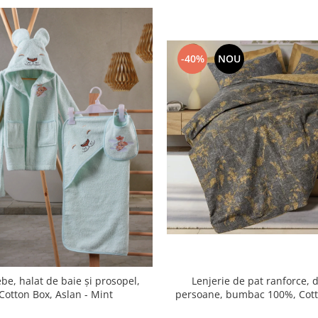
-40%
NOU
be, halat de baie și prosopel,
Lenjerie de pat ranforce, 
Cotton Box, Aslan - Mint
persoane, bumbac 100%, Cott
Yadawa - Mustard