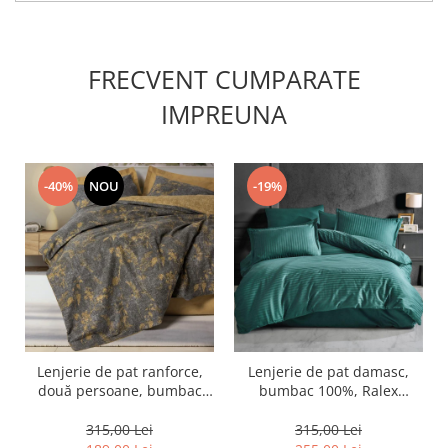
FRECVENT CUMPARATE
IMPREUNA
-40%
NOU
-19%
Lenjerie de pat ranforce,
Lenjerie de pat damasc,
două persoane, bumbac
bumbac 100%, Ralex
100%, Cotton Box, Yadawa -
Pucioasa, Verde petrol
Mustard
315,00 Lei
315,00 Lei