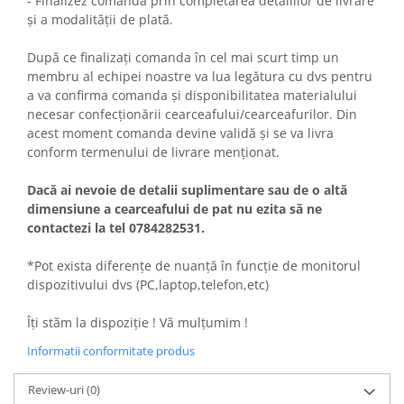
- Finalizez comanda prin completarea detaliilor de livrare
și a modalității de plată.
După ce finalizați comanda în cel mai scurt timp un
membru al echipei noastre va lua legătura cu dvs pentru
a va confirma comanda și disponibilitatea materialului
necesar confecționării cearceafului/cearceafurilor. Din
acest moment comanda devine validă și se va livra
conform termenului de livrare menționat.
Dacă ai nevoie de detalii suplimentare sau de o altă
dimensiune a cearceafului de pat nu ezita să ne
contactezi la tel 0784282531.
*Pot exista diferențe de nuanță în funcție de monitorul
dispozitivului dvs (PC,laptop,telefon,etc)
Îți stăm la dispoziție ! Vă mulțumim !
Informatii conformitate produs
Review-uri
(0)