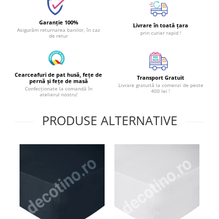
Garanție 100%
Livrare în toată țara
Asigurăm returnarea banilor, în caz
prin curier rapid !
de retur
Cearceafuri de pat husă, fețe de
Transport Gratuit
pernă și fețe de masă
Livrare gratuită la comenzi de peste
Confecționate la comandă în
400 lei !
atelierul nostru!
PRODUSE ALTERNATIVE