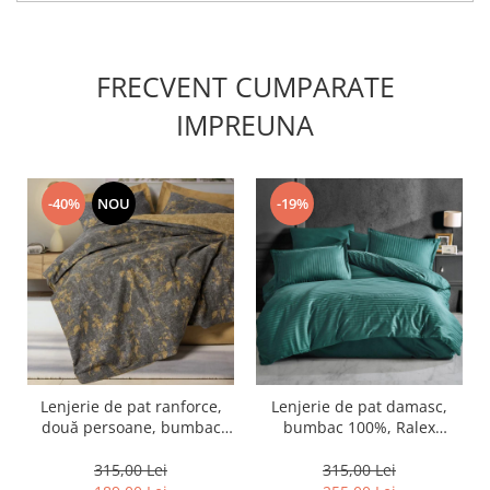
FRECVENT CUMPARATE
IMPREUNA
-40%
NOU
-19%
Lenjerie de pat ranforce,
Lenjerie de pat damasc,
două persoane, bumbac
bumbac 100%, Ralex
100%, Cotton Box, Yadawa -
Pucioasa, Verde petrol
Mustard
315,00 Lei
315,00 Lei