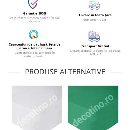
Garanție 100%
Livrare în toată țara
Asigurăm returnarea banilor, în caz
prin curier rapid !
de retur
Cearceafuri de pat husă, fețe de
Transport Gratuit
pernă și fețe de masă
Livrare gratuită la comenzi de peste
Confecționate la comandă în
400 lei !
atelierul nostru!
PRODUSE ALTERNATIVE