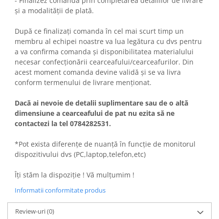
- Finalizez comanda prin completarea detaliilor de livrare
și a modalității de plată.
După ce finalizați comanda în cel mai scurt timp un
membru al echipei noastre va lua legătura cu dvs pentru
a va confirma comanda și disponibilitatea materialului
necesar confecționării cearceafului/cearceafurilor. Din
acest moment comanda devine validă și se va livra
conform termenului de livrare menționat.
Dacă ai nevoie de detalii suplimentare sau de o altă
dimensiune a cearceafului de pat nu ezita să ne
contactezi la tel 0784282531.
*Pot exista diferențe de nuanță în funcție de monitorul
dispozitivului dvs (PC,laptop,telefon,etc)
Îți stăm la dispoziție ! Vă mulțumim !
Informatii conformitate produs
Review-uri
(0)