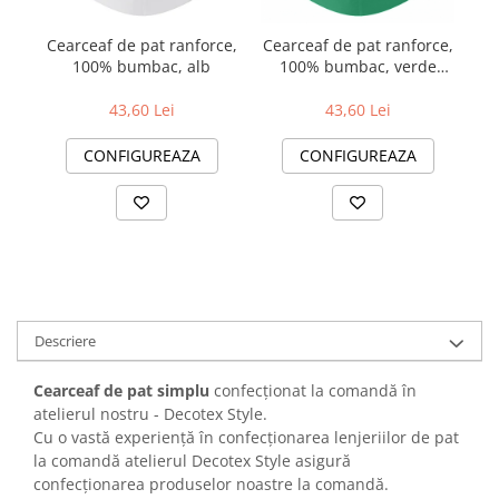
Cearceaf de pat ranforce,
Cearceaf de pat ranforce,
Ce
100% bumbac, alb
100% bumbac, verde
1
închis
43,60 Lei
43,60 Lei
CONFIGUREAZA
CONFIGUREAZA
Descriere
Cearceaf de pat simplu
confecționat la comandă în
atelierul nostru - Decotex Style.
Cu o vastă experiență în confecționarea lenjeriilor de pat
la comandă atelierul Decotex Style asigură
confecționarea produselor noastre la comandă.