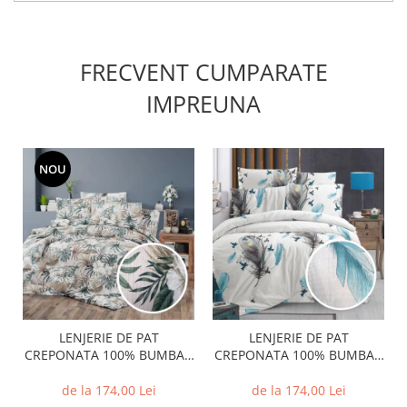
FRECVENT CUMPARATE
IMPREUNA
NOU
LENJERIE DE PAT
LENJERIE DE PAT
CREPONATA 100% BUMBAC
CREPONATA 100% BUMBAC
(CREP15) - Marime:: O
(CREP24) - Marime:: O
persoana
persoana
de la 174,00 Lei
de la 174,00 Lei