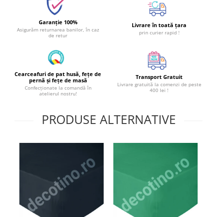
Garanție 100%
Livrare în toată țara
Asigurăm returnarea banilor, în caz
prin curier rapid !
de retur
Cearceafuri de pat husă, fețe de
Transport Gratuit
pernă și fețe de masă
Livrare gratuită la comenzi de peste
Confecționate la comandă în
400 lei !
atelierul nostru!
PRODUSE ALTERNATIVE