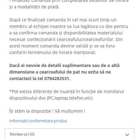
- Finalizez comanda prin completarea detaliilor de livrare
și a modalității de plată.
După ce finalizați comanda în cel mai scurt timp un
membru al echipei noastre va lua legătura cu dvs pentru
a va confirma comanda și disponibilitatea materialului
necesar confecționării cearceafului/cearceafurilor. Din
acest moment comanda devine validă și se va livra
conform termenului de livrare menționat.
Dacă ai nevoie de detalii suplimentare sau de o altă
dimensiune a cearceafului de pat nu ezita să ne
contactezi la tel 0784282531.
*Pot exista diferențe de nuanță în funcție de monitorul
dispozitivului dvs (PC,laptop,telefon,etc)
Îți stăm la dispoziție ! Vă mulțumim !
Informatii conformitate produs
Review-uri
(0)