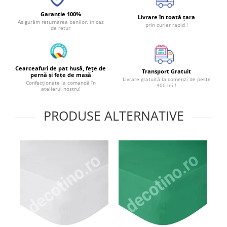
Garanție 100%
Livrare în toată țara
Asigurăm returnarea banilor, în caz
prin curier rapid !
de retur
Cearceafuri de pat husă, fețe de
Transport Gratuit
pernă și fețe de masă
Livrare gratuită la comenzi de peste
Confecționate la comandă în
400 lei !
atelierul nostru!
PRODUSE ALTERNATIVE