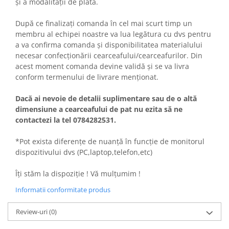
și a modalității de plată.
După ce finalizați comanda în cel mai scurt timp un
membru al echipei noastre va lua legătura cu dvs pentru
a va confirma comanda și disponibilitatea materialului
necesar confecționării cearceafului/cearceafurilor. Din
acest moment comanda devine validă și se va livra
conform termenului de livrare menționat.
Dacă ai nevoie de detalii suplimentare sau de o altă
dimensiune a cearceafului de pat nu ezita să ne
contactezi la tel 0784282531.
*Pot exista diferențe de nuanță în funcție de monitorul
dispozitivului dvs (PC,laptop,telefon,etc)
Îți stăm la dispoziție ! Vă mulțumim !
Informatii conformitate produs
Review-uri
(0)