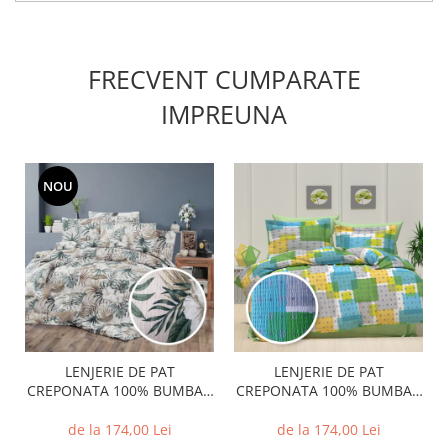
FRECVENT CUMPARATE
IMPREUNA
NOU
LENJERIE DE PAT
LENJERIE DE PAT
CREPONATA 100% BUMBAC
CREPONATA 100% BUMBAC
(CREP15) - Marime:: O
(CREP45) - Marime:: O
persoana
persoana
de la 174,00 Lei
de la 174,00 Lei