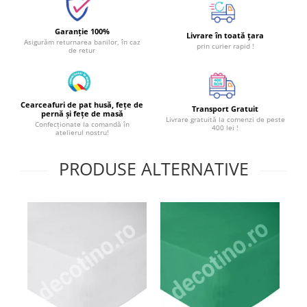
Garanție 100%
Livrare în toată țara
Asigurăm returnarea banilor, în caz
prin curier rapid !
de retur
Cearceafuri de pat husă, fețe de
Transport Gratuit
pernă și fețe de masă
Livrare gratuită la comenzi de peste
Confecționate la comandă în
400 lei !
atelierul nostru!
PRODUSE ALTERNATIVE