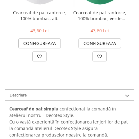
Cearceaf de pat ranforce,
Cearceaf de pat ranforce,
Ce
100% bumbac, alb
100% bumbac, verde
1
închis
43,60 Lei
43,60 Lei
CONFIGUREAZA
CONFIGUREAZA
Descriere
Cearceaf de pat simplu
confecționat la comandă în
atelierul nostru - Decotex Style.
Cu o vastă experiență în confecționarea lenjeriilor de pat
la comandă atelierul Decotex Style asigură
confecționarea produselor noastre la comandă.