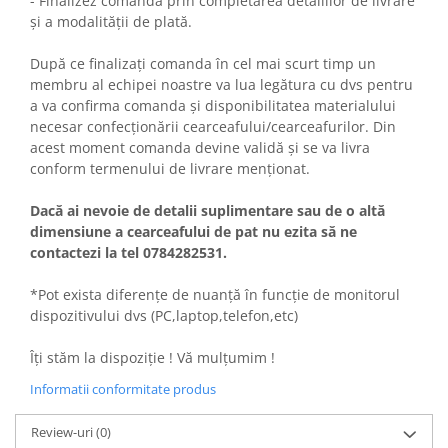
- Finalizez comanda prin completarea detaliilor de livrare
și a modalității de plată.
După ce finalizați comanda în cel mai scurt timp un
membru al echipei noastre va lua legătura cu dvs pentru
a va confirma comanda și disponibilitatea materialului
necesar confecționării cearceafului/cearceafurilor. Din
acest moment comanda devine validă și se va livra
conform termenului de livrare menționat.
Dacă ai nevoie de detalii suplimentare sau de o altă
dimensiune a cearceafului de pat nu ezita să ne
contactezi la tel 0784282531.
*Pot exista diferențe de nuanță în funcție de monitorul
dispozitivului dvs (PC,laptop,telefon,etc)
Îți stăm la dispoziție ! Vă mulțumim !
Informatii conformitate produs
Review-uri
(0)