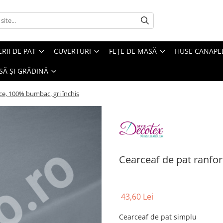
ERII DE PAT
CUVERTURI
FEȚE DE MASĂ
HUSE CANAPE
SĂ ȘI GRĂDINĂ
ce, 100% bumbac, gri închis
Cearceaf de pat ranfor
43,60 Lei
Cearceaf de pat simplu