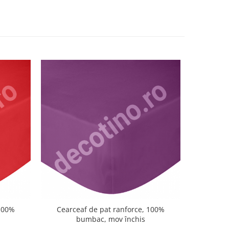
 100%
Cearceaf de pat ranforce, 100%
Cearce
bumbac, mov închis
b