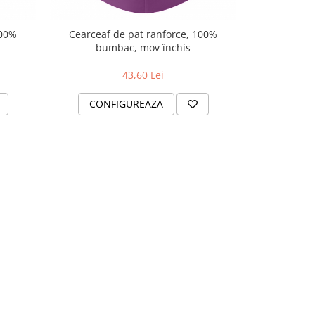
100%
Cearceaf de pat ranforce, 100%
Cearceaf 
bumbac, mov închis
bu
43,60 Lei
CONFIGUREAZA
CONF