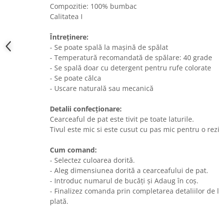
Compozitie: 100% bumbac
Calitatea I
Întreținere:
- Se poate spală la mașină de spălat
- Temperatură recomandată de spălare: 40 grade
- Se spală doar cu detergent pentru rufe colorate
- Se poate călca
- Uscare naturală sau mecanică
Detalii confecționare:
Cearceaful de pat este tivit pe toate laturile.
Tivul este mic si este cusut cu pas mic pentru o re
Cum comand:
- Selectez culoarea dorită.
- Aleg dimensiunea dorită a cearceafului de pat.
- Introduc numarul de bucăți și Adaug în coș.
- Finalizez comanda prin completarea detaliilor de li
plată.