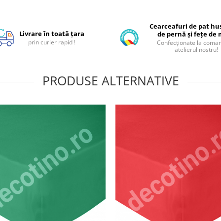
Cearceafuri de pat hus
Livrare în toată țara
de pernă și fețe de
prin curier rapid !
Confecționate la coman
atelierul nostru!
PRODUSE ALTERNATIVE