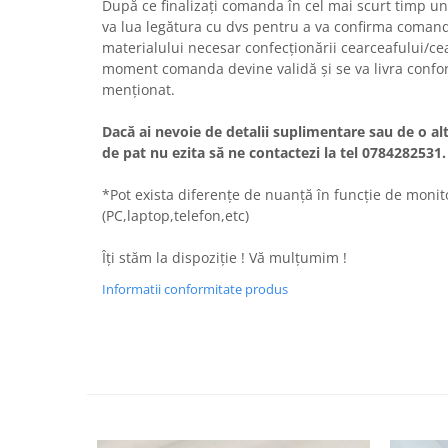
După ce finalizați comanda în cel mai scurt timp u
va lua legătura cu dvs pentru a va confirma comanda
materialului necesar confecționării cearceafului/cea
moment comanda devine validă și se va livra confo
menționat.
Dacă ai nevoie de detalii suplimentare sau de o al
de pat nu ezita să ne contactezi la tel 0784282531.
*Pot exista diferențe de nuanță în funcție de monito
(PC,laptop,telefon,etc)
Îți stăm la dispoziție ! Vă mulțumim !
Informatii conformitate produs