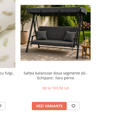
cu fulgi,
Saltea balansoar doua segmente (6) -
Cearcea
Echipare:: Fara perne
bum
de la 103,50 Lei
VEZI VARIANTE
V