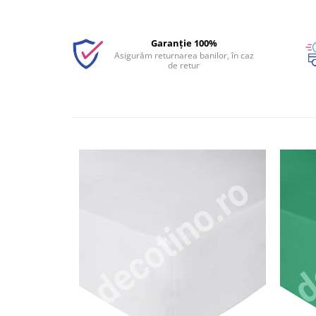
Garanție 100%
Asigurăm returnarea banilor, în caz
de retur