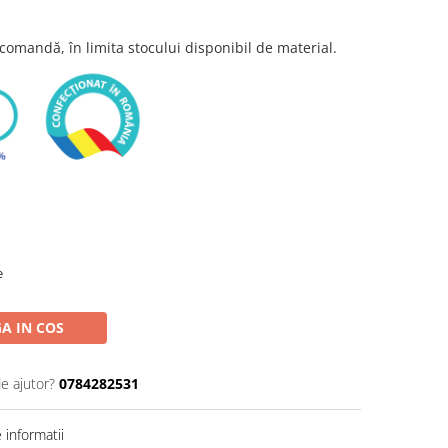
comandă, în limita stocului disponibil de material.
e
A IN COS
de ajutor?
0784282531
informatii