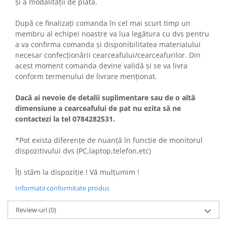
și a modalității de plată.
După ce finalizați comanda în cel mai scurt timp un
membru al echipei noastre va lua legătura cu dvs pentru
a va confirma comanda și disponibilitatea materialului
necesar confecționării cearceafului/cearceafurilor. Din
acest moment comanda devine validă și se va livra
conform termenului de livrare menționat.
Dacă ai nevoie de detalii suplimentare sau de o altă
dimensiune a cearceafului de pat nu ezita să ne
contactezi la tel 0784282531.
*Pot exista diferențe de nuanță în funcție de monitorul
dispozitivului dvs (PC,laptop,telefon,etc)
Îți stăm la dispoziție ! Vă mulțumim !
Informatii conformitate produs
Review-uri
(0)