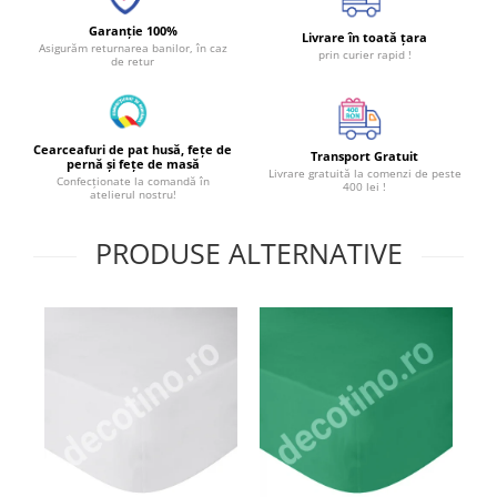
Garanție 100%
Livrare în toată țara
Asigurăm returnarea banilor, în caz
prin curier rapid !
de retur
Cearceafuri de pat husă, fețe de
Transport Gratuit
pernă și fețe de masă
Livrare gratuită la comenzi de peste
Confecționate la comandă în
400 lei !
atelierul nostru!
PRODUSE ALTERNATIVE