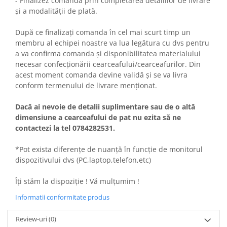
- Finalizez comanda prin completarea detaliilor de livrare
și a modalității de plată.
După ce finalizați comanda în cel mai scurt timp un
membru al echipei noastre va lua legătura cu dvs pentru
a va confirma comanda și disponibilitatea materialului
necesar confecționării cearceafului/cearceafurilor. Din
acest moment comanda devine validă și se va livra
conform termenului de livrare menționat.
Dacă ai nevoie de detalii suplimentare sau de o altă
dimensiune a cearceafului de pat nu ezita să ne
contactezi la tel 0784282531.
*Pot exista diferențe de nuanță în funcție de monitorul
dispozitivului dvs (PC,laptop,telefon,etc)
Îți stăm la dispoziție ! Vă mulțumim !
Informatii conformitate produs
Review-uri
(0)