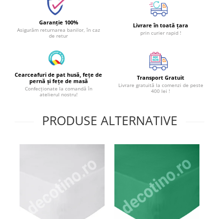
Garanție 100%
Livrare în toată țara
Asigurăm returnarea banilor, în caz
prin curier rapid !
de retur
Cearceafuri de pat husă, fețe de
Transport Gratuit
pernă și fețe de masă
Livrare gratuită la comenzi de peste
Confecționate la comandă în
400 lei !
atelierul nostru!
PRODUSE ALTERNATIVE