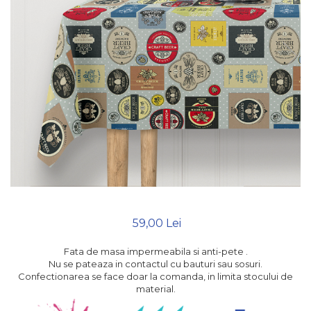
Metraje draperii
Lenjerii de pat policoton
Metraje fețe de masă
Lenjerii de pat finet 6 piese
Metraje impermeabile
Lenjerii de pat percale -
bumbac 100%
Metraje simple
Metraje Sărbători/Iarnă
Lenjerii de pat albe
Muselină
Lenjerii de pat bumbac
imprimat digital
Nanghin
Lenjerii de pat creponate -
bumbac 100%
LENJERII DE PAT POLICOTON
Seturi de pat
59,00 Lei
Fata de masa impermeabila si anti-pete .
Nu se pateaza in contactul cu bauturi sau sosuri.
Confectionarea se face doar la comanda, in limita stocului de
material.