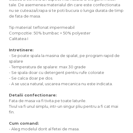
tale. De asemenea materialul din care este confectionata
nu se cuteaza/crapa si te poti bucura o lunga durata de timp
de fata de masa.
Tip material: teflonat impermeabil
Compozitie: 50% bumbac + 50% polyester
Calitatea I
Intretinere:
- Se poate spala la masina de spalat, pe program rapid de
spalare
- Temperatura de spalare: max 30 grade
- Se spala doar cu detergent pentru rufe colorate
- Se calca doar pe dos.
- A se usca natural, uscarea mecanica nu este indicata.
Detalii confectionare:
Fata de masa va fi tivita pe toate laturile.
Tivul va fi unul simplu, intr-un singur pliu pentru a fi cat mai
fin.
Cum comand:
- Aleg modelul dorit al fetei de masa.