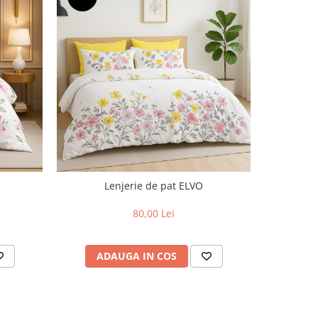
NOU
Lenjerie de pat ELVO
L
80,00 Lei
ADAUGA IN COS
AD