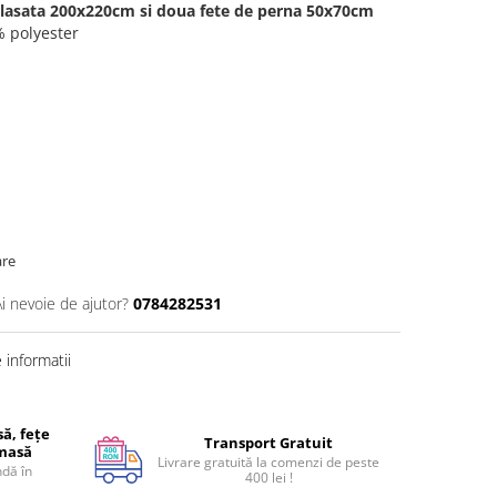
tlasata 200x220cm si doua fete de perna 50x70cm
 polyester
are
Ai nevoie de ajutor?
0784282531
informatii
ă, fețe
Transport Gratuit
 masă
Livrare gratuită la comenzi de peste
dă în
400 lei !