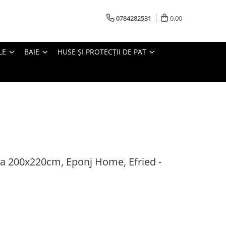
0784282531
0,00
LE
BAIE
HUSE ȘI PROTECȚII DE PAT
ta 200x220cm, Eponj Home, Efried -