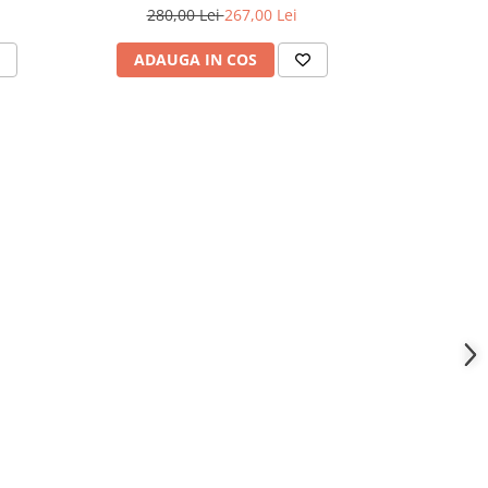
280,00 Lei
267,00 Lei
509,
ADAUGA IN COS
ADAU