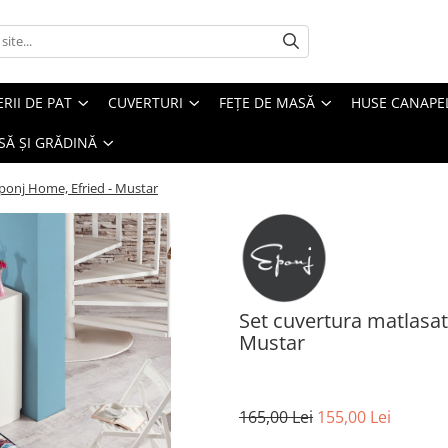
ERII DE PAT
CUVERTURI
FEȚE DE MASĂ
HUSE CANAPE
SĂ ȘI GRĂDINĂ
ponj Home, Efried - Mustar
Set cuvertura matlasa
Mustar
165,00 Lei
155,00 Lei