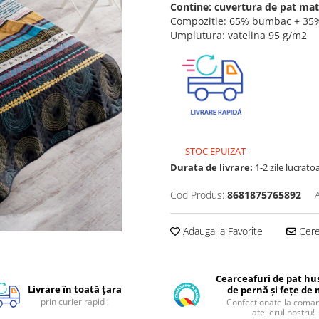
Contine: cuvertura de pat ma
Compozitie: 65% bumbac + 35%
Umplutura: vatelina 95 g/m2
STOC EPUIZAT
Durata de livrare:
1-2 zile lucrato
Cod Produs:
8681875765892
Adauga la Favorite
Cere 
Cearceafuri de pat hus
Livrare în toată țara
de pernă și fețe de
prin curier rapid !
Confecționate la coman
atelierul nostru!