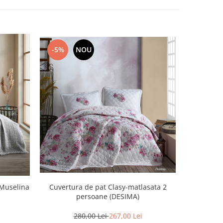
-5%
NOU
-5%
 Muselina
Cuvertura de pat Clasy-matlasata 2
Cuvertur
persoane (DESIMA)
280,00 Lei
267,00 Lei
2