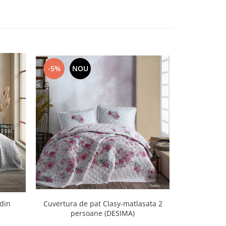
-5%
NOU
-43%
N
Cuvertura de pat Clasy-matlasata 2
Set cuvertură
din
persoane (DESIMA)