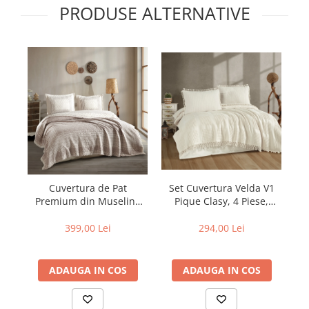
PRODUSE ALTERNATIVE
Set Cuvertura Velda V1
Cuvertura de Pat
Pique Clasy, 4 Piese,
Premium din Muselina
Cuvertura Gofrata cu
NOMADA V2
Ciucuri
294,00 Lei
399,00 Lei
ADAUGA IN COS
ADAUGA IN COS