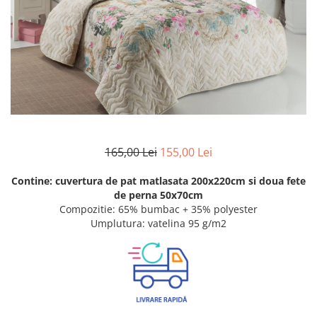
Metraje draperii
Lenjerii de pat policoton
Metraje fețe de masă
Lenjerii de pat finet 6 piese
Metraje impermeabile
Lenjerii de pat percale - bumbac
100%
Metraje simple
Metraje Sărbători/Iarnă
Lenjerii de pat albe
Muselină
Lenjerii de pat bumbac imprimat
digital
Nanghin
Lenjerii de pat creponate -
165,00 Lei
155,00 Lei
bumbac 100%
LENJERII DE PAT POLICOTON
Contine: cuvertura de pat matlasata 200x220cm si doua fete
de perna 50x70cm
Seturi de pat
Compozitie: 65% bumbac + 35% polyester
Umplutura: vatelina 95 g/m2