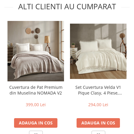
ALTI CLIENTI AU CUMPARAT
Set Cuvertura Velda V1
Cuvertura de Pat Premium
Pique Clasy, 4 Piese,
din Muselina NOMADA V2
Cuvertura Gofrata cu
Ciucuri
294,00 Lei
399,00 Lei
ADAUGA IN COS
ADAUGA IN COS