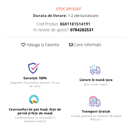
STOC EPUIZAT
Durata de livrare:
1-2 zile lucratoare
Cod Produs:
8681181514191
Ai nevoie de ajutor?
0784282531
Adauga la Favorite
Cere informatii
Garanție 100%
Livrare în toată țara
Asigurăm returnarea banilor, în caz
prin curier rapid !
de retur
Cearceafuri de pat husă, fețe de
Transport Gratuit
pernă și fețe de masă
Livrare gratuită la comenzi de peste
Confecționate la comandă în
400 lei !
atelierul nostru!