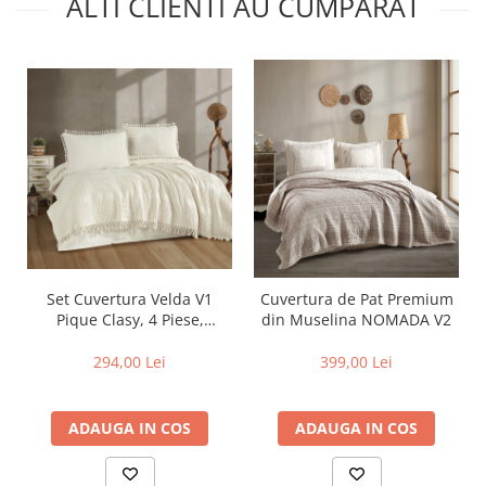
ALTI CLIENTI AU CUMPARAT
Set Cuvertura Velda V1
Cuvertura de Pat Premium
Pique Clasy, 4 Piese,
din Muselina NOMADA V2
Cuvertura Gofrata cu
Ciucuri
294,00 Lei
399,00 Lei
ADAUGA IN COS
ADAUGA IN COS