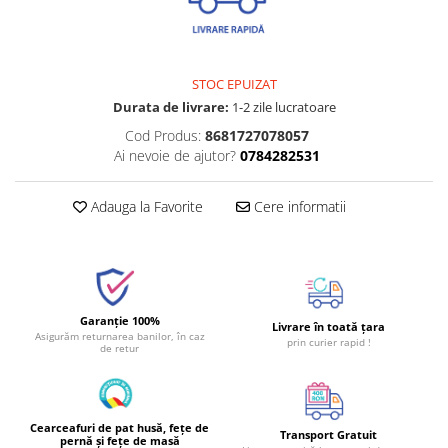
STOC EPUIZAT
Durata de livrare:
1-2 zile lucratoare
Cod Produs:
8681727078057
Ai nevoie de ajutor?
0784282531
Adauga la Favorite
Cere informatii
Garanție 100%
Livrare în toată țara
Asigurăm returnarea banilor, în caz
prin curier rapid !
de retur
Cearceafuri de pat husă, fețe de
Transport Gratuit
pernă și fețe de masă