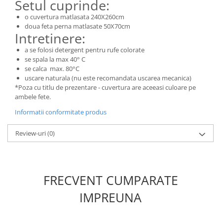
Setul cuprinde:
o cuvertura matlasata 240X260cm
doua feta perna matlasate 50X70cm
Intretinere:
a se folosi detergent pentru rufe colorate
se spala la max 40° C
se calca max. 80°C
uscare naturala (nu este recomandata uscarea mecanica)
*Poza cu titlu de prezentare - cuvertura are aceeasi culoare pe
ambele fete.
Informatii conformitate produs
Review-uri
(0)
FRECVENT CUMPARATE
IMPREUNA