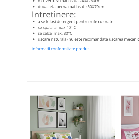
o cuvertura matlasata 240X260cm
doua feta perna matlasate 50X70cm
Intretinere:
a se folosi detergent pentru rufe colorate
se spala la max 40° C
se calca max. 80°C
uscare naturala (nu este recomandata uscarea mecanic
Informatii conformitate produs