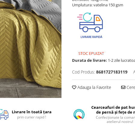
Umplutura: vatelina 150 gsm
STOC EPUIZAT
Durata de livrare:
1-2 zile lucrato
Cod Produs:
8681727183119
Adauga la Favorite
Cere 
Cearceafuri de pat hus
Livrare în toată țara
de pernă și fețe de
prin curier rapid !
Confecționate la coman
atelierul nostru!