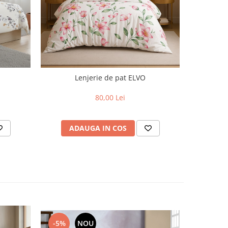
NOU
Lenjerie de pat ELVO
L
80,00 Lei
ADAUGA IN COS
AD
-5%
NOU