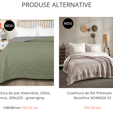
PRODUSE ALTERNATIVE
NOU
%
NOU
tura de pat reversibila, Dilios,
Cuvertura de Pat Premium 
rena, 200x220 - green/grey
Muselina NOMADA V2
130,00 Lei
105,00 Lei
399,00 Lei