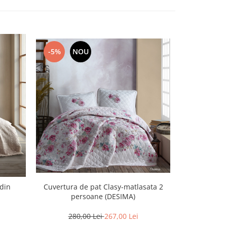
-5%
NOU
NOU
Cuvertura de pat Clasy-matlasata 2
CUVERTURA
din
persoane (DESIMA)
280,00 Lei
267,00 Lei