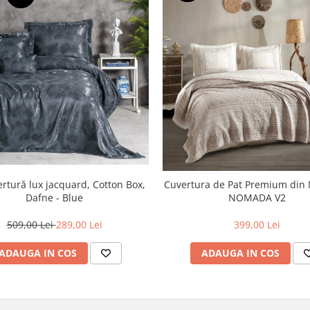
ertură lux jacquard, Cotton Box,
Cuvertura de Pat Premium din
Dafne - Blue
NOMADA V2
509,00 Lei
289,00 Lei
399,00 Lei
ADAUGA IN COS
ADAUGA IN COS