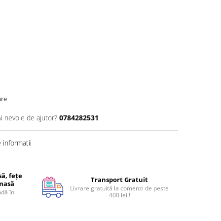
are
Ai nevoie de ajutor?
0784282531
informatii
ă, fețe
Transport Gratuit
 masă
Livrare gratuită la comenzi de peste
dă în
400 lei !