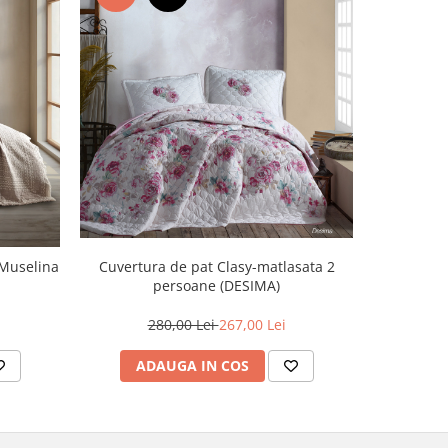
Cuvertura de pat Clasy-matlasata 2
Cuvertură
 Muselina
persoane (DESIMA)
280,00 Lei
267,00 Lei
ADAUGA IN COS
AD