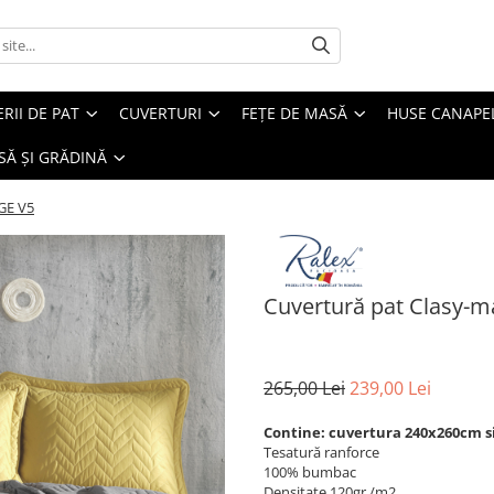
ERII DE PAT
CUVERTURI
FEȚE DE MASĂ
HUSE CANAPE
SĂ ȘI GRĂDINĂ
GE V5
Cuvertură pat Clasy-m
265,00 Lei
239,00 Lei
Contine: cuvertura 240x260cm s
Tesatură ranforce
100% bumbac
Densitate 120gr./m2