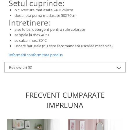
Setul cuprinde:
o cuvertura matlasata 240X260cm
doua feta perna matlasate 50X70cm
Intretinere:
a se folosi detergent pentru rufe colorate
se spala la max 40° C
se calca max. 80°C
uscare naturala (nu este recomandata uscarea mecanica)
Informatii conformitate produs
Review-uri
(0)
FRECVENT CUMPARATE
IMPREUNA