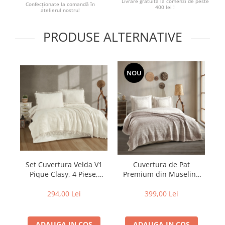
Livrare gratuită la comenzi de peste
Confecționate la comandă în
400 lei !
atelierul nostru!
PRODUSE ALTERNATIVE
NOU
Set Cuvertura Velda V1
Cuvertura de Pat
Pique Clasy, 4 Piese,
re
Premium din Muselina
Cuvertura Gofrata cu
2
NOMADA V2
Ciucuri
294,00 Lei
399,00 Lei
ADAUGA IN COS
ADAUGA IN COS