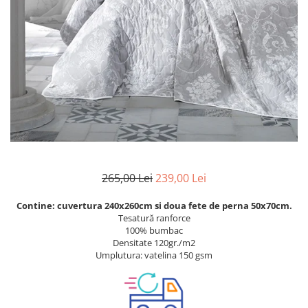
Metraje draperii
Lenjerii de pat policoton
Metraje fețe de masă
Lenjerii de pat finet 6 piese
Metraje impermeabile
Lenjerii de pat percale - bumbac
100%
Metraje simple
Metraje Sărbători/Iarnă
Lenjerii de pat albe
Muselină
Lenjerii de pat bumbac imprimat
digital
Nanghin
Lenjerii de pat creponate -
bumbac 100%
LENJERII DE PAT POLICOTON
265,00 Lei
239,00 Lei
Seturi de pat
Contine: cuvertura 240x260cm si doua fete de perna 50x70cm.
Tesatură ranforce
100% bumbac
Densitate 120gr./m2
Umplutura: vatelina 150 gsm