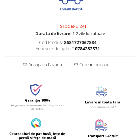
STOC EPUIZAT
Durata de livrare:
1-2 zile lucratoare
Cod Produs:
8681727067884
Ai nevoie de ajutor?
0784282531
Adauga la Favorite
Cere informatii
Garanție 100%
Livrare în toată țara
Asigurăm returnarea banilor, în caz
prin curier rapid !
de retur
Cearceafuri de pat husă, fețe de
Transport Gratuit
pernă și fețe de masă