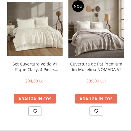
NOU
Set Cuvertura Velda V1
Cuvertura de Pat Premium
Pique Clasy, 4 Piese,
din Muselina NOMADA V2
Cuvertura Gofrata cu
Ciucuri
294,00 Lei
399,00 Lei
ADAUGA IN COS
ADAUGA IN COS