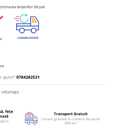
tionarea lenjeriilor de pat.
are
e ajutor?
0784282531
informatii
ă, fețe
Transport Gratuit
 masă
Livrare gratuită la comenzi de peste
dă în
400 lei !