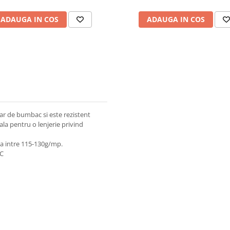
ADAUGA IN COS
ADAUGA IN COS
oar de bumbac si este rezistent
eala pentru o lenjerie privind
za intre 115-130g/mp.
 C