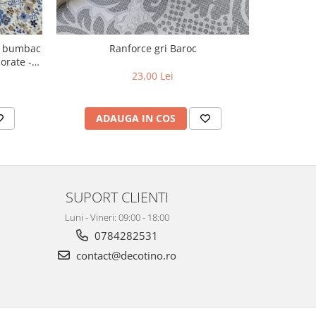
m, bumbac
Ranforce gri Baroc
Ranf
orate -
23,00 Lei
ADAUGA IN COS
AD
SUPORT CLIENTI
Luni - Vineri: 09:00 - 18:00
0784282531
contact@decotino.ro