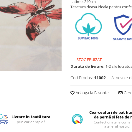
Latime: 240cm
Tesatura deasa ideala pentru confec
STOC EPUIZAT
Durata de livrare:
1-2 zile lucrato
Cod Produs:
11002
Ai nevoie d
Adauga la Favorite
Cere 
Cearceafuri de pat hus
Livrare în toată țara
de pernă și fețe de
prin curier rapid !
Confecționate la coman
atelierul nostru!