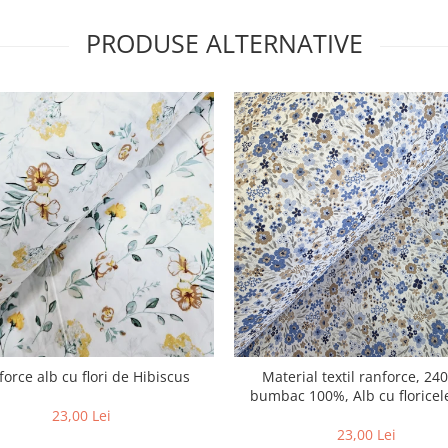
PRODUSE ALTERNATIVE
orce alb cu flori de Hibiscus
Material textil ranforce, 24
bumbac 100%, Alb cu floricel
colorate - albastru
23,00 Lei
23,00 Lei