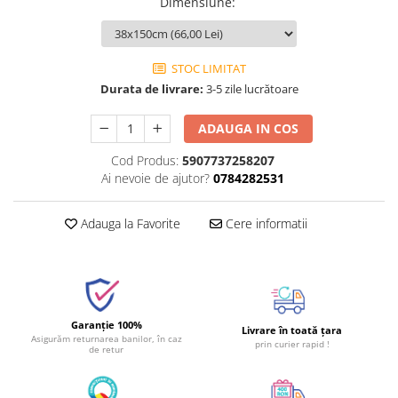
Dimensiune
:
STOC LIMITAT
Durata de livrare:
3-5 zile lucrătoare
ADAUGA IN COS
Cod Produs:
5907737258207
Ai nevoie de ajutor?
0784282531
Adauga la Favorite
Cere informatii
Garanție 100%
Livrare în toată țara
Asigurăm returnarea banilor, în caz
prin curier rapid !
de retur