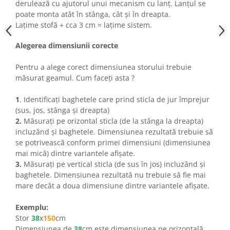
derulează cu ajutorul unui mecanism cu lanț. Lanțul se
poate monta atât în stânga, cât și în dreapta.
Lațime stofă + cca 3 cm = lațime sistem.
Alegerea dimensiunii corecte
Pentru a alege corect dimensiunea storului trebuie
măsurat geamul. Cum faceți asta ?
1
. Identificați baghetele care prind sticla de jur împrejur
(sus, jos, stânga și dreapta)
2.
Măsurați pe orizontal sticla (de la stânga la dreapta)
incluzând și baghetele. Dimensiunea rezultată trebuie să
se potrivească conform primei dimensiuni (dimensiunea
mai mică) dintre variantele afișate.
3.
Măsurați pe vertical sticla (de sus în jos) incluzând și
baghetele. Dimensiunea rezultată nu trebuie să fie mai
mare decât a doua dimensiune dintre variantele afișate.
Exemplu:
Stor
38
x
150
cm
Dimensiunea de
38
cm este dimensiunea pe orizontală