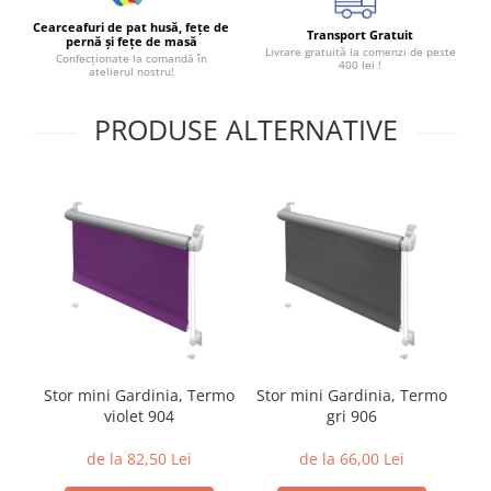
Cearceafuri de pat husă, fețe de
Transport Gratuit
pernă și fețe de masă
Livrare gratuită la comenzi de peste
Confecționate la comandă în
400 lei !
atelierul nostru!
PRODUSE ALTERNATIVE
Stor mini Gardinia, Termo
Stor mini Gardinia, Termo
St
violet 904
gri 906
de la 82,50 Lei
de la 66,00 Lei