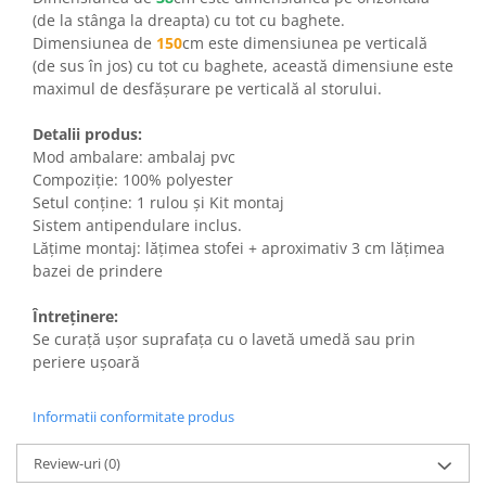
(de la stânga la dreapta) cu tot cu baghete.
Dimensiunea de
150
cm este dimensiunea pe verticală
(de sus în jos) cu tot cu baghete, această dimensiune este
maximul de desfășurare pe verticală al storului.
Detalii produs:
Mod ambalare:
ambalaj pvc
Compoziție:
100% polyester
Setul conține:
1 rulou și Kit montaj
Sistem antipendulare inclus.
Lățime montaj: lățimea stofei + aproximativ 3 cm lățimea
bazei de prindere
Întreținere:
Se curață ușor suprafața cu o lavetă umedă sau prin
periere ușoară
Informatii conformitate produs
Review-uri
(0)