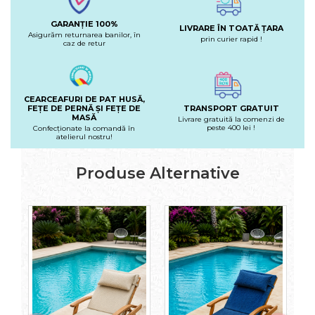
GARANȚIE 100%
LIVRARE ÎN TOATĂ ȚARA
Asigurăm returnarea banilor, în
prin curier rapid !
caz de retur
CEARCEAFURI DE PAT HUSĂ,
FEȚE DE PERNĂ ȘI FEȚE DE
TRANSPORT GRATUIT
MASĂ
Livrare gratuită la comenzi de
peste 400 lei !
Confecționate la comandă în
atelierul nostru!
Produse Alternative