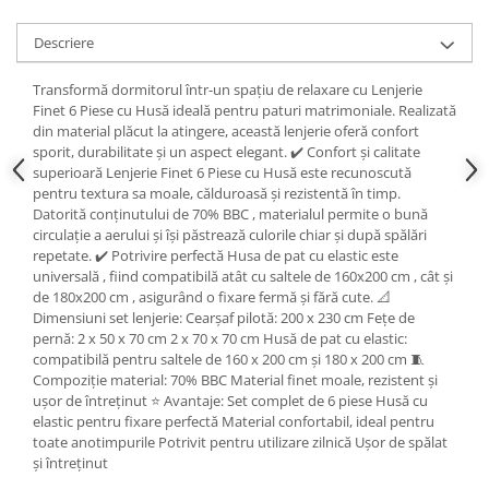
Descriere
Transformă dormitorul într-un spațiu de relaxare cu Lenjerie
Finet 6 Piese cu Husă ideală pentru paturi matrimoniale. Realizată
din material plăcut la atingere, această lenjerie oferă confort
sporit, durabilitate și un aspect elegant. ✔️ Confort și calitate
superioară Lenjerie Finet 6 Piese cu Husă este recunoscută
pentru textura sa moale, călduroasă și rezistentă în timp.
Datorită conținutului de 70% BBC , materialul permite o bună
circulație a aerului și își păstrează culorile chiar și după spălări
repetate. ✔️ Potrivire perfectă Husa de pat cu elastic este
universală , fiind compatibilă atât cu saltele de 160x200 cm , cât și
de 180x200 cm , asigurând o fixare fermă și fără cute. 📐
Dimensiuni set lenjerie: Cearșaf pilotă: 200 x 230 cm Fețe de
pernă: 2 x 50 x 70 cm 2 x 70 x 70 cm Husă de pat cu elastic:
compatibilă pentru saltele de 160 x 200 cm și 180 x 200 cm 🧵
Compoziție material: 70% BBC Material finet moale, rezistent și
ușor de întreținut ⭐ Avantaje: Set complet de 6 piese Husă cu
elastic pentru fixare perfectă Material confortabil, ideal pentru
toate anotimpurile Potrivit pentru utilizare zilnică Ușor de spălat
și întreținut