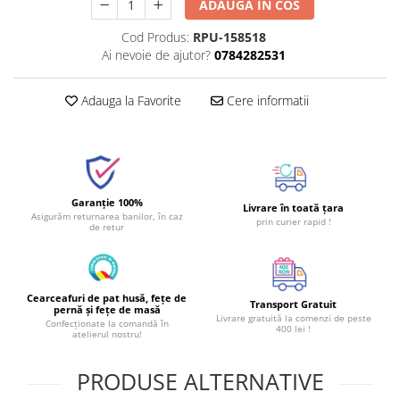
ADAUGA IN COS
Cod Produs:
RPU-158518
Ai nevoie de ajutor?
0784282531
Adauga la Favorite
Cere informatii
Garanție 100%
Livrare în toată țara
Asigurăm returnarea banilor, în caz
prin curier rapid !
de retur
Cearceafuri de pat husă, fețe de
Transport Gratuit
pernă și fețe de masă
Livrare gratuită la comenzi de peste
Confecționate la comandă în
400 lei !
atelierul nostru!
PRODUSE ALTERNATIVE