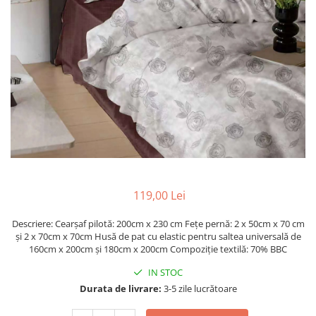
Metraje draperii
Lenjerii de pat policoton
Metraje fețe de masă
Lenjerii de pat finet 6 piese
Metraje impermeabile
Lenjerii de pat percale - bumbac
100%
Metraje simple
Metraje Sărbători/Iarnă
Lenjerii de pat albe
Muselină
Lenjerii de pat bumbac imprimat
digital
Nanghin
Lenjerii de pat creponate -
bumbac 100%
LENJERII DE PAT POLICOTON
119,00 Lei
Seturi de pat
Descriere: Cearșaf pilotă: 200cm x 230 cm Fețe pernă: 2 x 50cm x 70 cm
și 2 x 70cm x 70cm Husă de pat cu elastic pentru saltea universală de
160cm x 200cm și 180cm x 200cm Compoziție textilă: 70% BBC
IN STOC
Durata de livrare:
3-5 zile lucrătoare