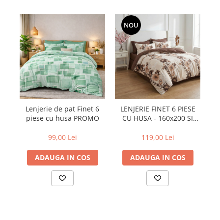
NOU
Lenjerie de pat Finet 6
LENJERIE FINET 6 PIESE
L
piese cu husa PROMO
CU HUSA - 160x200 SI
180x200 (AMELIA-VH)
1
99,00 Lei
119,00 Lei
ADAUGA IN COS
ADAUGA IN COS