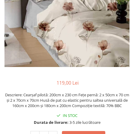
Metraje draperii
Lenjerii de pat policoton
Metraje fețe de masă
Lenjerii de pat finet 6 piese
Metraje impermeabile
Lenjerii de pat percale - bumbac
100%
Metraje simple
Metraje Sărbători/Iarnă
Lenjerii de pat albe
Muselină
Lenjerii de pat bumbac imprimat
digital
Nanghin
Lenjerii de pat creponate -
bumbac 100%
LENJERII DE PAT POLICOTON
119,00 Lei
Seturi de pat
Descriere: Cearșaf pilotă: 200cm x 230 cm Fețe pernă: 2 x 50cm x 70 cm
și 2 x 70cm x 70cm Husă de pat cu elastic pentru saltea universală de
160cm x 200cm și 180cm x 200cm Compoziție textilă: 70% BBC
IN STOC
Durata de livrare:
3-5 zile lucrătoare