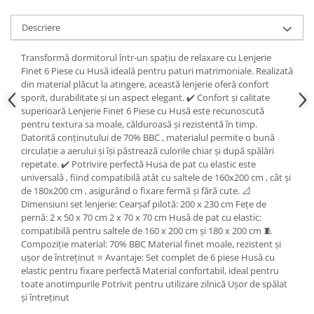
Descriere
Transformă dormitorul într-un spațiu de relaxare cu Lenjerie
Finet 6 Piese cu Husă ideală pentru paturi matrimoniale. Realizată
din material plăcut la atingere, această lenjerie oferă confort
sporit, durabilitate și un aspect elegant. ✔️ Confort și calitate
superioară Lenjerie Finet 6 Piese cu Husă este recunoscută
pentru textura sa moale, călduroasă și rezistentă în timp.
Datorită conținutului de 70% BBC , materialul permite o bună
circulație a aerului și își păstrează culorile chiar și după spălări
repetate. ✔️ Potrivire perfectă Husa de pat cu elastic este
universală , fiind compatibilă atât cu saltele de 160x200 cm , cât și
de 180x200 cm , asigurând o fixare fermă și fără cute. 📐
Dimensiuni set lenjerie: Cearșaf pilotă: 200 x 230 cm Fețe de
pernă: 2 x 50 x 70 cm 2 x 70 x 70 cm Husă de pat cu elastic:
compatibilă pentru saltele de 160 x 200 cm și 180 x 200 cm 🧵
Compoziție material: 70% BBC Material finet moale, rezistent și
ușor de întreținut ⭐ Avantaje: Set complet de 6 piese Husă cu
elastic pentru fixare perfectă Material confortabil, ideal pentru
toate anotimpurile Potrivit pentru utilizare zilnică Ușor de spălat
și întreținut