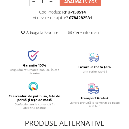
ADAUGA IN COS
Cod Produs:
RPU-158514
Ai nevoie de ajutor?
0784282531
Adauga la Favorite
Cere informatii
Garanție 100%
Livrare în toată țara
Asigurăm returnarea banilor, în caz
prin curier rapid !
de retur
Cearceafuri de pat husă, fețe de
Transport Gratuit
pernă și fețe de masă
Livrare gratuită la comenzi de peste
Confecționate la comandă în
400 lei !
atelierul nostru!
PRODUSE ALTERNATIVE