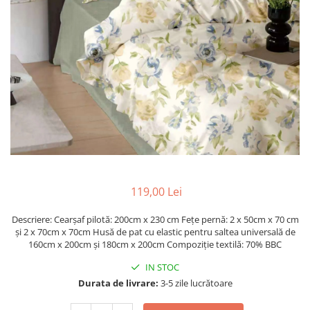
Metraje draperii
Lenjerii de pat policoton
Metraje fețe de masă
Lenjerii de pat finet 6 piese
Metraje impermeabile
Lenjerii de pat percale - bumbac
100%
Metraje simple
Metraje Sărbători/Iarnă
Lenjerii de pat albe
Muselină
Lenjerii de pat bumbac imprimat
digital
Nanghin
Lenjerii de pat creponate -
bumbac 100%
LENJERII DE PAT POLICOTON
119,00 Lei
Seturi de pat
Descriere: Cearșaf pilotă: 200cm x 230 cm Fețe pernă: 2 x 50cm x 70 cm
și 2 x 70cm x 70cm Husă de pat cu elastic pentru saltea universală de
160cm x 200cm și 180cm x 200cm Compoziție textilă: 70% BBC
IN STOC
Durata de livrare:
3-5 zile lucrătoare