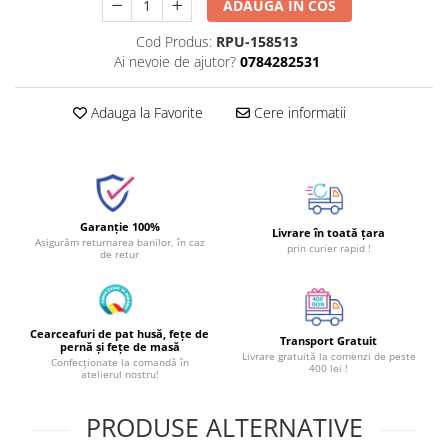
ADAUGA IN COS
Cod Produs:
RPU-158513
Ai nevoie de ajutor?
0784282531
Adauga la Favorite
Cere informatii
Garanție 100%
Livrare în toată țara
Asigurăm returnarea banilor, în caz
prin curier rapid !
de retur
Cearceafuri de pat husă, fețe de
Transport Gratuit
pernă și fețe de masă
Livrare gratuită la comenzi de peste
Confecționate la comandă în
400 lei !
atelierul nostru!
PRODUSE ALTERNATIVE