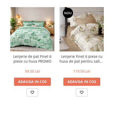
NOU
Lenjerie de pat Finet 6
Lenjerie Finet 6 piese cu
L
piese cu husa PROMO
husa de pat pentru saltea
de 160x200 si 180x200
99,00 Lei
119,00 Lei
ADAUGA IN COS
ADAUGA IN COS