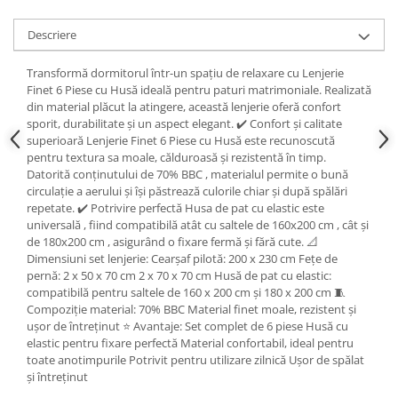
Descriere
Transformă dormitorul într-un spațiu de relaxare cu Lenjerie
Finet 6 Piese cu Husă ideală pentru paturi matrimoniale. Realizată
din material plăcut la atingere, această lenjerie oferă confort
sporit, durabilitate și un aspect elegant. ✔️ Confort și calitate
superioară Lenjerie Finet 6 Piese cu Husă este recunoscută
pentru textura sa moale, călduroasă și rezistentă în timp.
Datorită conținutului de 70% BBC , materialul permite o bună
circulație a aerului și își păstrează culorile chiar și după spălări
repetate. ✔️ Potrivire perfectă Husa de pat cu elastic este
universală , fiind compatibilă atât cu saltele de 160x200 cm , cât și
de 180x200 cm , asigurând o fixare fermă și fără cute. 📐
Dimensiuni set lenjerie: Cearșaf pilotă: 200 x 230 cm Fețe de
pernă: 2 x 50 x 70 cm 2 x 70 x 70 cm Husă de pat cu elastic:
compatibilă pentru saltele de 160 x 200 cm și 180 x 200 cm 🧵
Compoziție material: 70% BBC Material finet moale, rezistent și
ușor de întreținut ⭐ Avantaje: Set complet de 6 piese Husă cu
elastic pentru fixare perfectă Material confortabil, ideal pentru
toate anotimpurile Potrivit pentru utilizare zilnică Ușor de spălat
și întreținut