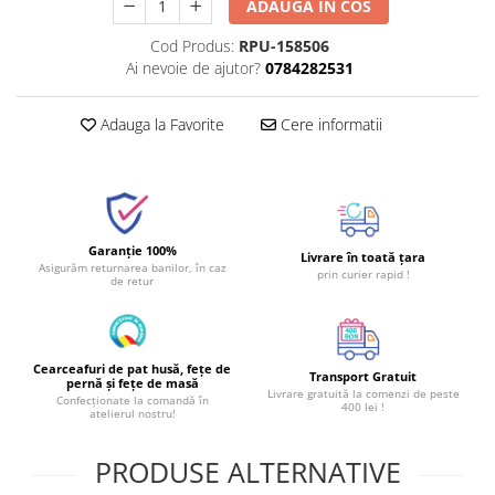
ADAUGA IN COS
Cod Produs:
RPU-158506
Ai nevoie de ajutor?
0784282531
Adauga la Favorite
Cere informatii
Garanție 100%
Livrare în toată țara
Asigurăm returnarea banilor, în caz
prin curier rapid !
de retur
Cearceafuri de pat husă, fețe de
Transport Gratuit
pernă și fețe de masă
Livrare gratuită la comenzi de peste
Confecționate la comandă în
400 lei !
atelierul nostru!
PRODUSE ALTERNATIVE