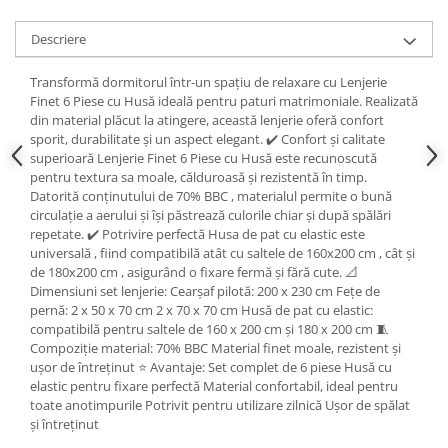
Descriere
Transformă dormitorul într-un spațiu de relaxare cu Lenjerie
Finet 6 Piese cu Husă ideală pentru paturi matrimoniale. Realizată
din material plăcut la atingere, această lenjerie oferă confort
sporit, durabilitate și un aspect elegant. ✔️ Confort și calitate
superioară Lenjerie Finet 6 Piese cu Husă este recunoscută
pentru textura sa moale, călduroasă și rezistentă în timp.
Datorită conținutului de 70% BBC , materialul permite o bună
circulație a aerului și își păstrează culorile chiar și după spălări
repetate. ✔️ Potrivire perfectă Husa de pat cu elastic este
universală , fiind compatibilă atât cu saltele de 160x200 cm , cât și
de 180x200 cm , asigurând o fixare fermă și fără cute. 📐
Dimensiuni set lenjerie: Cearșaf pilotă: 200 x 230 cm Fețe de
pernă: 2 x 50 x 70 cm 2 x 70 x 70 cm Husă de pat cu elastic:
compatibilă pentru saltele de 160 x 200 cm și 180 x 200 cm 🧵
Compoziție material: 70% BBC Material finet moale, rezistent și
ușor de întreținut ⭐ Avantaje: Set complet de 6 piese Husă cu
elastic pentru fixare perfectă Material confortabil, ideal pentru
toate anotimpurile Potrivit pentru utilizare zilnică Ușor de spălat
și întreținut