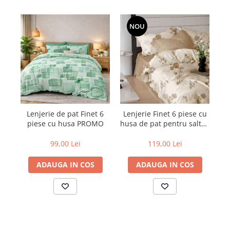
NOU
Lenjerie de pat Finet 6
Lenjerie Finet 6 piese cu
Le
piese cu husa PROMO
husa de pat pentru saltea
hu
de 160x200 si 180x200
d
99,00 Lei
119,00 Lei
ADAUGA IN COS
ADAUGA IN COS